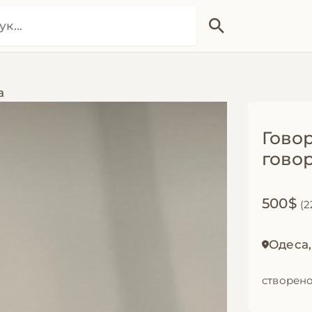
а
Гово
гово
500$
(2
Одеса
створено