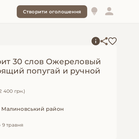
Створити оголошення
рит 30 слов Ожереловый
рящий попугай и ручной
2 400 грн.)
, Малиновський район
 9 травня