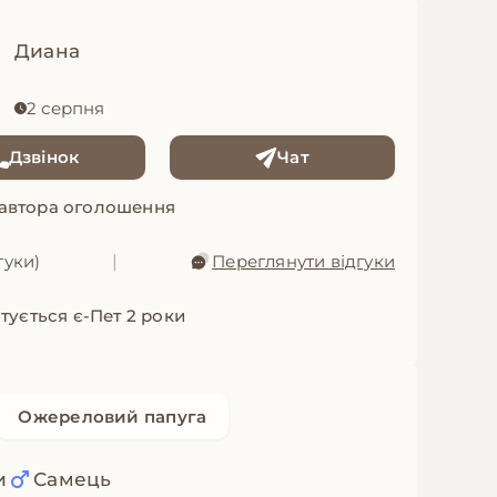
Диана
2 серпня
Дзвінок
Чат
 автора оголошення
гуки)
|
Переглянути відгуки
тується є-Пет 2 роки
Ожереловий папуга
и
Самець