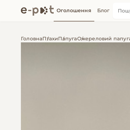
Оголошення
Блог
Головна
Птахи
Папуга
Ожереловий папуг