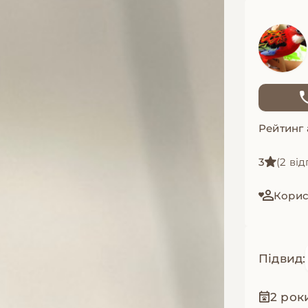
Рейтинг
3
(2 від
Корис
Підвид:
2 рок