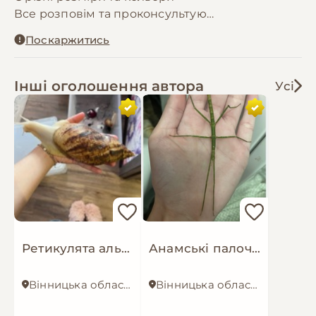
Все розповім та проконсультую
Також є корми та рослини
Поскаржитись
Інші оголошення автора
Усі
Ретикулята альбіно
Анамські палочники комахи
Вінницька область
Вінницька область