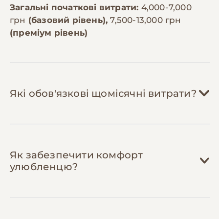
Загальні початкові витрати:
4,000-7,000
грн
(базовий рівень),
7,500-13,000 грн
(преміум рівень)
Які обов'язкові щомісячні витрати?
Корм:
800-1,800 грн/міс
Як забезпечити комфорт
Таксі стандартного розміру потрібно
улюбленцю?
150-200г корму на день. Якісний сухий
корм для малих порід коштує 400-900
грн за 3кг. На місяць потрібно 4,5-6 кг.
Важливо обирати корм для активних
Ласощі:
150-350 грн/міс