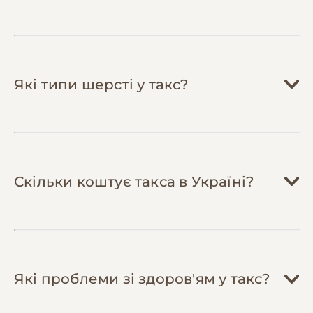
Економія до 500 грн на одиниці.
Приєднуйтесь до клубів породи
— в
Україні активні групи власників такс, де
діляться досвідом, промокодами,
організовують спільні закупки кормів зі
Які типи шерсті у такс?
знижками та рекомендують перевірених
ветеринарів за доступними цінами.
Використовуйте домашні вправи для
фізичної форми
— замість дорогих
тренерів (від 300 грн/заняття) займайтеся
дома: ходіння по рівній поверхні,
Скільки коштує такса в Україні?
плавання влітку, інтелектуальні ігри. Це
підтримує здоров'я спини та запобігає
ожирінню безкоштовно.
Які проблеми зі здоров'ям у такс?