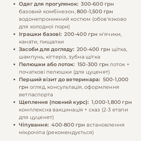
Одяг для прогулянок:
300-600 грн
базовий комбінезон,
800-1,500 грн
водонепроникний костюм (обов'язково
для холодної пори)
Іграшки базові:
200-400 грн
м'ячики,
канати, пищалки
Засоби для догляду:
200-400 грн
щітка,
шампунь, кігтеріз, зубна щітка
Пелюшки або лоток:
150-300 грн
лоток +
початкові пелюшки (для цуценят)
Перший візит до ветеринара:
500-1,000
грн
огляд, консультація, оформлення
ветпаспорта
Щеплення (повний курс):
1,000-1,800 грн
комплексна вакцинація + сказ (2-3 етапи
для цуценят)
Чіпування:
400-800 грн
встановлення
мікрочіпа (рекомендується)