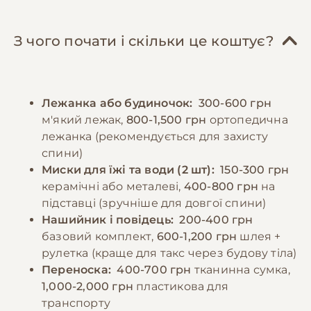
повинно складати нежирне м'ясо (курка,
варіанти вимагають регулярного
індичка, кролик), доповнене овочами та
розчісування (2-3 рази на тиждень) та
крупами. Важливо контролювати порції,
періодичного тримінгу. Особливу увагу слід
З чого почати і скільки це коштує?
оскільки такси схильні до ожиріння.
приділяти вухам, які потрібно регулярно
Дорослу таксу рекомендується годувати 2
перевіряти та чистити для запобігання
рази на день, уникаючи перегодовування. У
інфекціям. Кігті слід підстригати кожні 2-3
Лежанка або будиночок:
300-600 грн
раціоні обов'язково повинні бути присутні
тижні. Важливо забезпечити таксі
м'який лежак,
800-1,500 грн
ортопедична
вітаміни та мінерали для підтримки
комфортне місце для відпочинку з
лежанка (рекомендується для захисту
здоров'я кісток та суглобів. Особливу увагу
ортопедичним матрацом для підтримки
спини)
слід приділяти харчуванню цуценят, які
спини. Дресирування такс вимагає терпіння
Миски для їжі та води (2 шт):
150-300 грн
потребують більше калорій та поживних
та послідовності, важливо встановити чіткі
керамічні або металеві,
400-800 грн
на
речовин для правильного розвитку.
правила з раннього віку.
підставці (зручніше для довгої спини)
Важливо завжди забезпечувати доступ до
Нашийник і повідець:
200-400 грн
свіжої води та уникати годування зі столу
базовий комплект,
600-1,200 грн
шлея +
−10% на зоотовари
🎁
людською їжею.
рулетка (краще для такс через будову тіла)
За промокодом E-PET
Переноска:
400-700 грн
тканинна сумка,
1,000-2,000 грн
пластикова для
−10% на зоотовари
🎁
транспорту
За промокодом E-PET