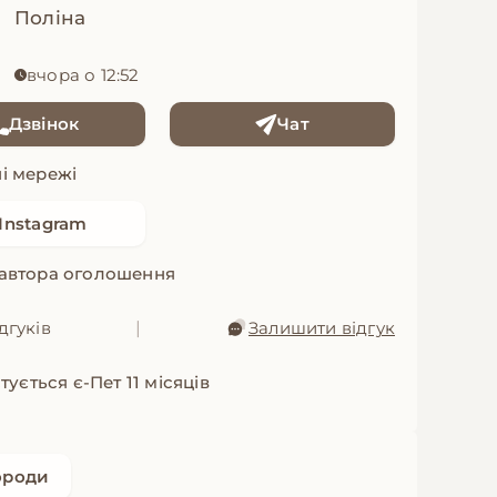
Поліна
вчора о 12:52
Дзвінок
Чат
і мережі
Instagram
 автора оголошення
дгуків
|
Залишити відгук
ується є-Пет 11 місяців
ороди