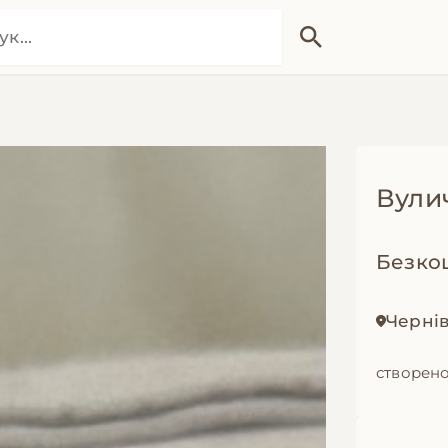
Вули
Безко
Чернів
створено