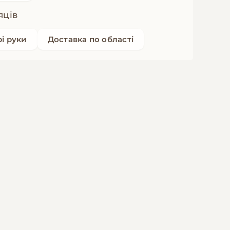
яців
рі руки
Доставка по області