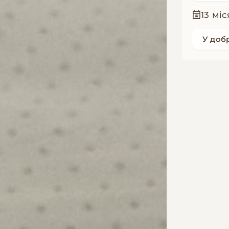
13 міс
У доб