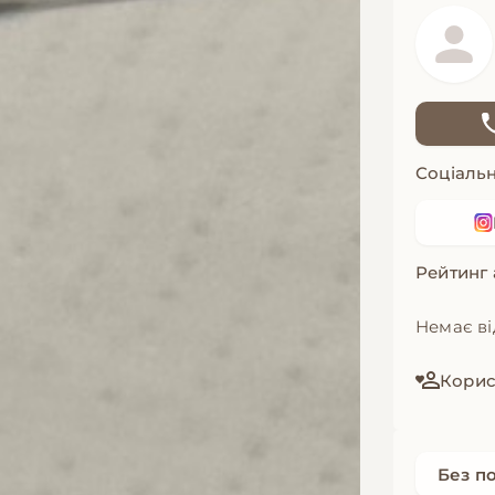
Соціальн
Рейтинг
Немає ві
Корист
Без п