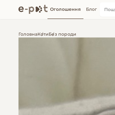
Оголошення
Блог
Головна
Коти
Без породи