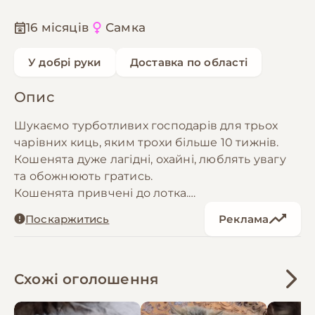
16 місяців
Самка
У добрі руки
Доставка по області
Опис
Шукаємо турботливих господарів для трьох
чарівних киць, яким трохи більше 10 тижнів.
Кошенята дуже лагідні, охайні, люблять увагу
та обожнюють гратись.
Кошенята привчені до лотка.
Поскаржитись
Реклама
За додатковими фото, відео або деталями
звертайтесь у Telegram або Viber, або
телефонуйте за номеромами:
096 372 53 73 - Оксана
Схожі оголошення
073 305 12 57 - Павло