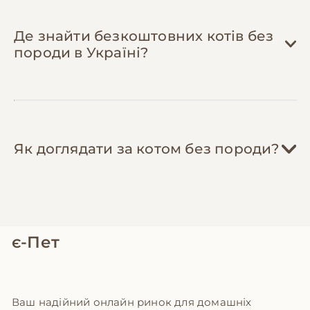
(200-300 грн одноразово) і чистіть зуби 2-3
рази на тиждень. Це заощадить 1,000+ грн
Де знайти безкоштовних котів без
на професійній чистці та запобіжить
породи в Україні?
захворюванням ясен.
Як доглядати за котом без породи?
є-Пет
Ваш надійний онлайн ринок для домашніх