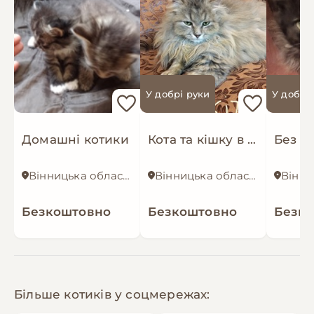
У добрі руки
У добрі
Домашні котики
Кота та кішку в хороші руки
Без п
Вінницька область
Вінницька область
Безкоштовно
Безкоштовно
Безк
Більше котиків у соцмережах: