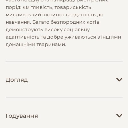
порід: кмітливість, товариськість,
мисливський інстинкт та здатність до
навчання. Багато безпородних котів
демонструють високу соціальну
адаптивність та добре уживаються з іншими
домашніми тваринами.
Догляд
Догляд за безпородними котами зазвичай
не вимагає специфічних зусиль, але
Годування
потребує регулярної уваги до базових