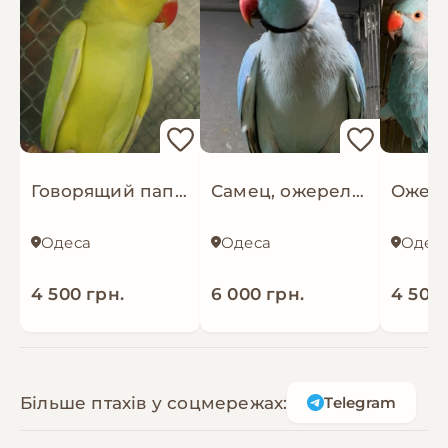
Говорящий папуга Ожереловий, Ожерелові папужки маленькі для дітей.
Самец, ожерелового синего попугая
Одеса
Одеса
Одес
4 500 грн.
6 000 грн.
4 500 
Більше птахів у соцмережах:
Telegram