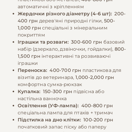
автоматичні з кріпленням
−10% на зоотовари
Жердочки різного діаметру (4-6 шт):
200-
🎁
За промокодом E-PET
400 грн
дерев'яні природні гілки,
500-
1,000 грн
спеціальні з мінеральним
покриттям
Іграшки та розваги:
300-600 грн
базовий
набір (дзеркало, дзвіночки, гойдалки),
800-
1,500 грн
інтерактивні та розвиваючі
іграшки
Переноска:
400-700 грн
пластикова для
візитів до ветеринара,
1,000-2,000 грн
комфортна сумка-рюкзак
Купалка:
150-300 грн
підвісна або
настільна ванночка
Освітлення (УФ-лампа):
400-800 грн
спеціальна лампа для птахів + тримач
Підстилка на дно клітки:
100-200 грн
початковий запас піску або паперу