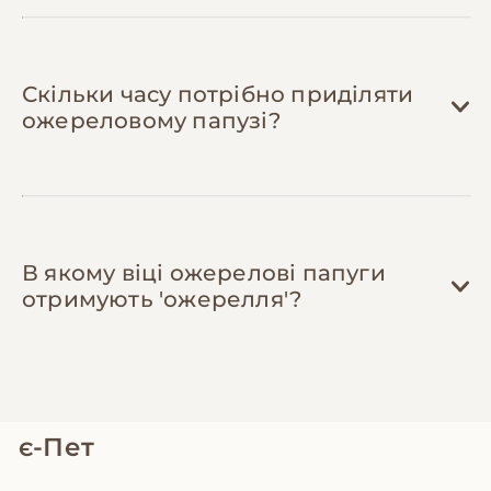
Скільки часу потрібно приділяти
ожереловому папузі?
В якому віці ожерелові папуги
отримують 'ожерелля'?
є-Пет