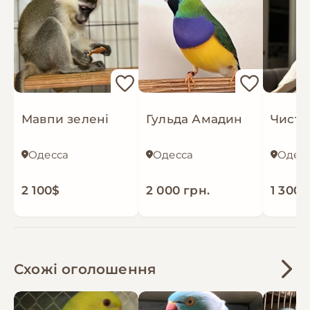
обучения попугаев. Всегда на связи 24/7,
поддержка по любым вопросам
Мавпи зелені
Гульда Амадин
Одесса
Одесса
Одес
2 100$
2 000 грн.
1 300 
Схожі оголошення