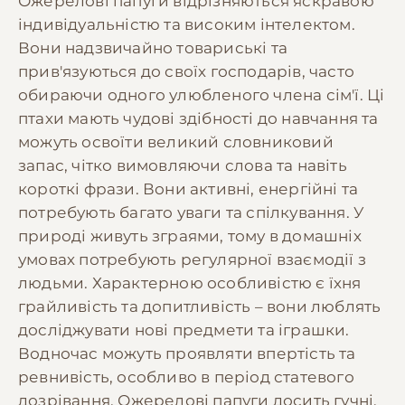
Ожерелові папуги відрізняються яскравою
індивідуальністю та високим інтелектом.
Вони надзвичайно товариські та
прив'язуються до своїх господарів, часто
обираючи одного улюбленого члена сім'ї. Ці
птахи мають чудові здібності до навчання та
можуть освоїти великий словниковий
запас, чітко вимовляючи слова та навіть
короткі фрази. Вони активні, енергійні та
потребують багато уваги та спілкування. У
природі живуть зграями, тому в домашніх
умовах потребують регулярної взаємодії з
людьми. Характерною особливістю є їхня
грайливість та допитливість – вони люблять
досліджувати нові предмети та іграшки.
Водночас можуть проявляти впертість та
ревнивість, особливо в період статевого
дозрівання. Ожерелові папуги досить гучні,