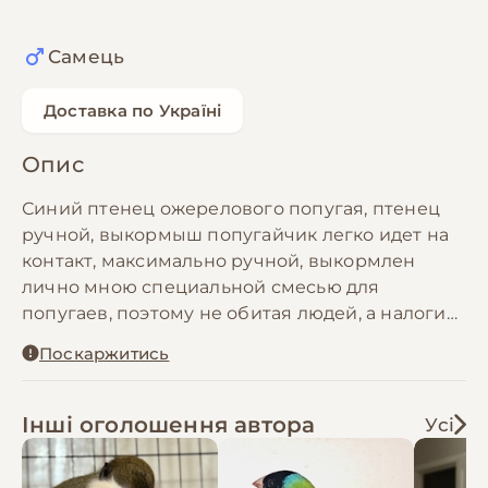
Самець
Доставка по Україні
Опис
Синий птенец ожерелового попугая, птенец
ручной, выкормыш попугайчик легко идет на
контакт, максимально ручной, выкормлен
лично мною специальной смесью для
попугаев, поэтому не обитая людей, а налоги
летит к ним ) малыши подрастают еще других
Поскаржитись
окрасов. Занимаюсь равнением ручных
попугаев. Доставка по Украине, большой
выбор сопутсвующих аксессуаров, то есть
Інші оголошення автора
Усі
клетки и все необходимое. Профессиональная
консультация относительно содержания и