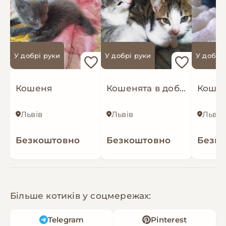
У добрі руки
У добрі руки
У добрі
Кошеня
Кошенята в добрі руки+подаруночок
Кошен
Львів
Львів
Львів
Безкоштовно
Безкоштовно
Безк
Більше котиків у соцмережах:
Telegram
Pinterest