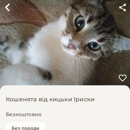
Кошенята від кицьки Іриски
Безкоштовно
Без породи