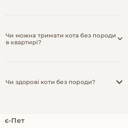
рази на тиждень. Це заощадить 1,000+ грн
на професійній чистці та запобіжить
захворюванням ясен.
Чи можна тримати кота без породи
в квартирі?
Чи здорові коти без породи?
є-Пет