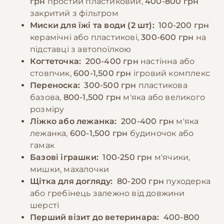
грн
простий пластиковий,
400-800 грн
регулярного режиму. Потрібно уникати
та запобігання поведінковим проблемам.
закритий з фільтром
годування зі столу та продуктів, які можуть
Миски для їжі та води (2 шт):
100-200 грн
бути шкідливими для котів. При зміні типу
−10% на зоотовари
керамічні або пластикові,
300-600 грн
на
🎁
корму необхідно робити це поступово
За промокодом E-PET
підставці з автопоїлкою
протягом 7-10 днів. Важливо спостерігати за
Когтеточка:
200-400 грн
настінна або
реакцією кота на їжу та коригувати раціон
стовпчик,
600-1,500 грн
ігровий комплекс
за необхідності.
Переноска:
300-500 грн
пластикова
базова,
800-1,500 грн
м'яка або великого
розміру
−10% на зоотовари
🎁
Ліжко або лежанка:
200-400 грн
м'яка
За промокодом E-PET
лежанка,
600-1,500 грн
будиночок або
гамак
Базові іграшки:
100-250 грн
м'ячики,
мишки, махалочки
Щітка для догляду:
80-200 грн
пуходерка
або гребінець залежно від довжини
шерсті
Перший візит до ветеринара:
400-800