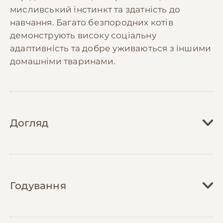
мисливський інстинкт та здатність до
навчання. Багато безпородних котів
демонструють високу соціальну
адаптивність та добре уживаються з іншими
домашніми тваринами.
Догляд
Догляд за безпородними котами зазвичай
не вимагає специфічних зусиль, але
Годування
потребує регулярної уваги до базових
потреб. Частота вичісування залежить від
типу шерсті: короткошерстих достатньо