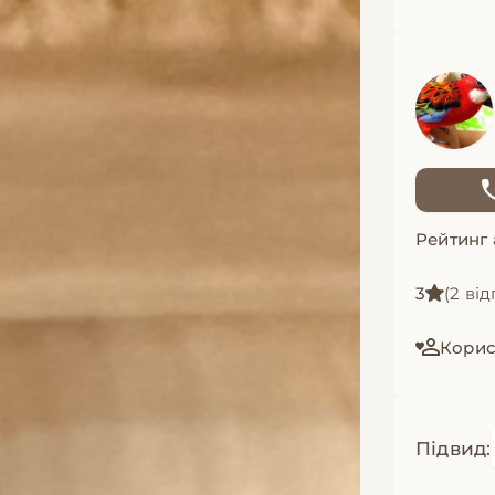
Рейтинг
3
(2 від
Корис
Підвид: