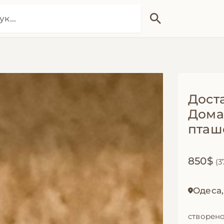
Доста
Дома
пташ
850$
(3
Одеса
створено