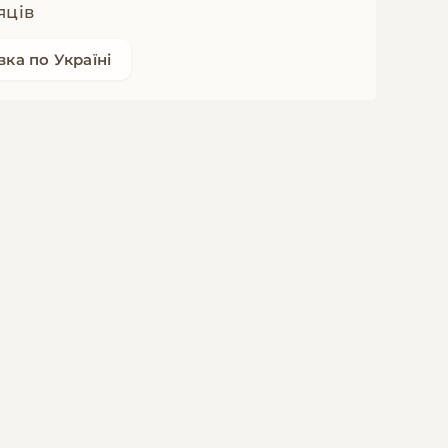
яців
ка по Україні