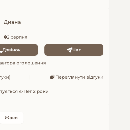
Диана
2 серпня
Дзвінок
Чат
 автора оголошення
гуки)
|
Переглянути відгуки
тується є-Пет 2 роки
Жако