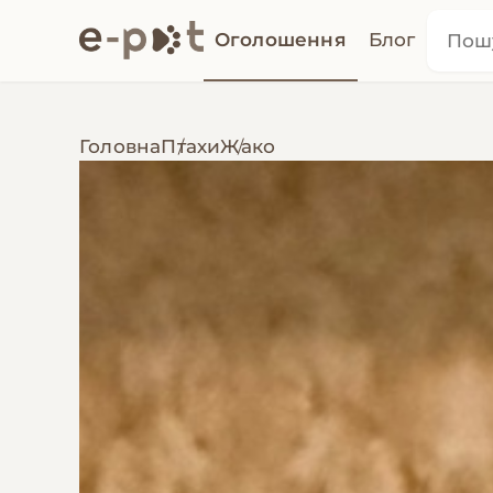
Оголошення
Блог
Головна
Птахи
Жако