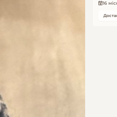
16 міс
Достав