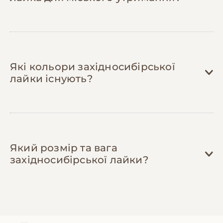
кількість візитів до ветеринара та вчасно
виявить проблеми.
Які кольори західносибірської
лайки існують?
Який розмір та вага
західносибірської лайки?