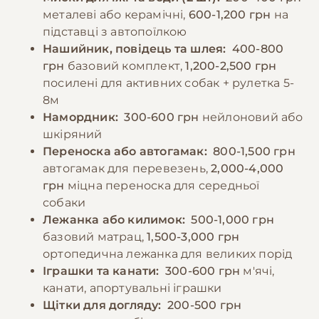
фізичних навантажень або полювання
металеві або керамічні,
600-1,200 грн
на
−10% на зоотовари
🎁
калорійність раціону слід збільшувати.
За промокодом E-PET
підставці з автопоїлкою
Важливо забезпечити постійний доступ до
Нашийник, повідець та шлея:
400-800
свіжої води.
грн
базовий комплект,
1,200-2,500 грн
посилені для активних собак + рулетка 5-
8м
−10% на зоотовари
🎁
Намордник:
300-600 грн
нейлоновий або
За промокодом E-PET
шкіряний
Переноска або автогамак:
800-1,500 грн
автогамак для перевезень,
2,000-4,000
грн
міцна переноска для середньої
собаки
Лежанка або килимок:
500-1,000 грн
базовий матрац,
1,500-3,000 грн
ортопедична лежанка для великих порід
Іграшки та канати:
300-600 грн
м'ячі,
канати, апортувальні іграшки
Щітки для догляду:
200-500 грн