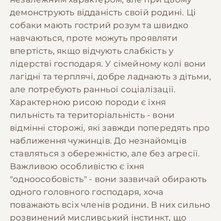
демонструють відданість своїй родині. Ці
собаки мають гострий розум та швидко
навчаються, проте можуть проявляти
впертість, якщо відчують слабкість у
лідерстві господаря. У сімейному колі вони
лагідні та терплячі, добре ладнають з дітьми,
але потребують ранньої соціалізації.
Характерною рисою породи є їхня
пильність та територіальність - вони
відмінні сторожі, які завжди попередять про
наближення чужинців. До незнайомців
ставляться з обережністю, але без агресії.
Важливою особливістю є їхня
"одноособовість" - вони зазвичай обирають
одного головного господаря, хоча
поважають всіх членів родини. В них сильно
розвинений мисливський інстинкт, що