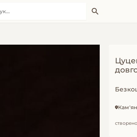
Цуце
довг
Безко
Кам'ян
створено