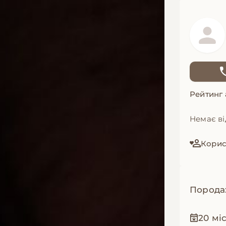
Рейтинг
Немає ві
Корист
Порода
20 мі