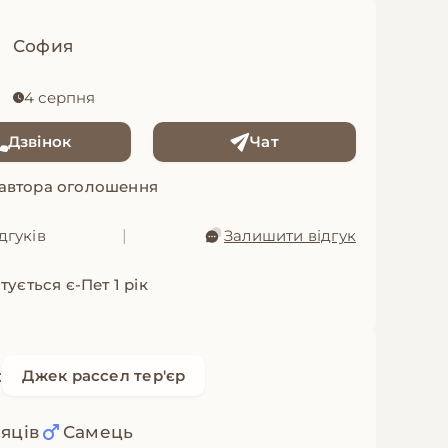
София
4 серпня
Дзвінок
Чат
 автора оголошення
дгуків
|
Залишити відгук
ується є-Пет 1 рік
:
Джек рассел тер'єр
сяців
Самець