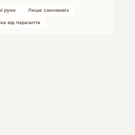
рі руки
Лише самовивіз
ка від паразитів