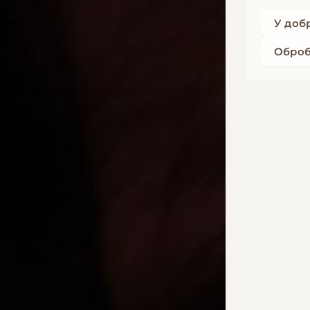
У доб
Оброб