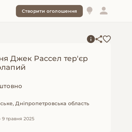
Створити оголошення
ня Джек Рассел тер'єр
олапий
штовно
ське, Дніпропетровська область
 9 травня 2025