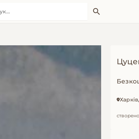
Цуцен
Безко
Харків
створено