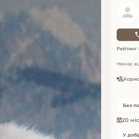
Рейтинг
Немає ві
Корис
Без п
20 мі
У доб