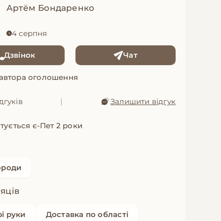
Артём Бондаренко
4 серпня
Дзвінок
Чат
 автора оголошення
дгуків
|
Залишити відгук
тується є-Пет 2 роки
ороди
сяців
рі руки
Доставка по області