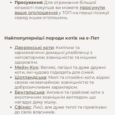
Просування:
Для отримання більшої
просунути
кількості покупців ви можете
ваше оголошення
у ТОП на перші позиції
серед інших оголошень.
Найпопулярніші породи котів на
є-Пет
Дворянські коти
: Кмітливі та
харизматичні домашні улюбленці з
неповторною зовнішністю та міцним
здоров'ям.
Мейн-Кун
: Великі, лагідні та дуже дружні
коти, які чудово підходять для сімей.
Шотландська
: Милі та спокійні коти, відомі
своєю незвичайною зовнішністю та
доброзичливим характером.
Бенгальська
: Активні та грайливі коти з
екзотичним зовнішнім виглядом, що
нагадує дику кішку.
Сфінкс
: Лисі, але дуже теплі та прив'язані
до своїх власників.