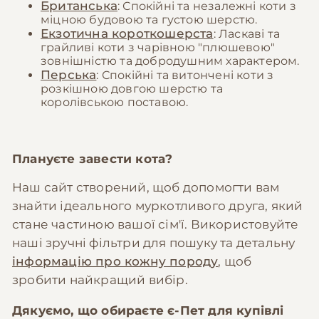
Британська
: Спокійні та незалежні коти з
міцною будовою та густою шерстю.
Екзотична короткошерста
: Ласкаві та
грайливі коти з чарівною "плюшевою"
зовнішністю та добродушним характером.
Перська
: Спокійні та витончені коти з
розкішною довгою шерстю та
королівською поставою.
Плануєте завести кота?
Наш сайт створений, щоб допомогти вам
знайти ідеального муркотливого друга, який
стане частиною вашої сім'ї. Використовуйте
наші зручні фільтри для пошуку та детальну
інформацію про кожну породу
, щоб
зробити найкращий вибір.
Дякуємо, що обираєте
є-Пет
для купівлі