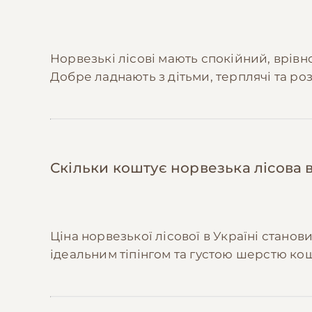
Приєднуйтесь до спільнот власників 
породи, промокодами та купують корми
Виробляйте іграшки з природних мат
Норвезькі лісові мають спокійний, врівн
Норвезькі лісові люблять натуральні ма
Добре ладнають з дітьми, терплячі та роз
Скільки коштує норвезька лісова в
Ціна норвезької лісової в Україні станов
ідеальним тіпінгом та густою шерстю ко