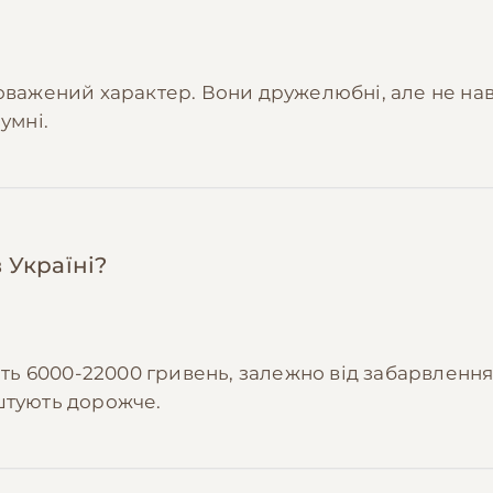
норвезьких лісових
— там діляться перевіреними за
 оптом зі знижкою 15-20%.
еріалів
— гілочки, шишки, картонні коробки ідеально
оважений характер. Вони дружелюбні, але не нав'
теріали більше, ніж пластикові іграшки за 200-300 г
умні.
 Україні?
ить 6000-22000 гривень, залежно від забарвлення,
штують дорожче.