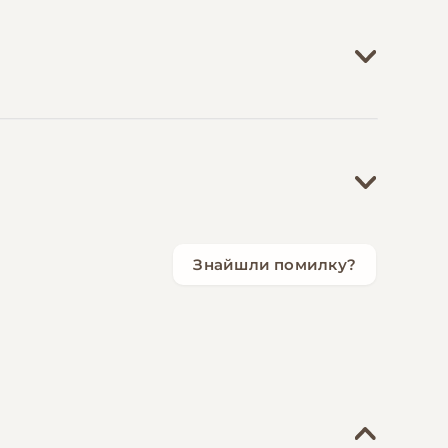
 полювання. Інтерактивні головоломки,
атії, до якої схильна порода. Також
 серветки для очищення вух та очей
ь доступ на вулицю — щомісячно.
Знайшли помилку?
ленькими упаковками. Підписка на
запобігає колтунам і економить 1,500-3,000
 не вдається впоратися самостійно.
обре вбирає запахи та природно
ланових витрат та непередбачених
дорогих комплексів (2,000-3,000 грн)
би.