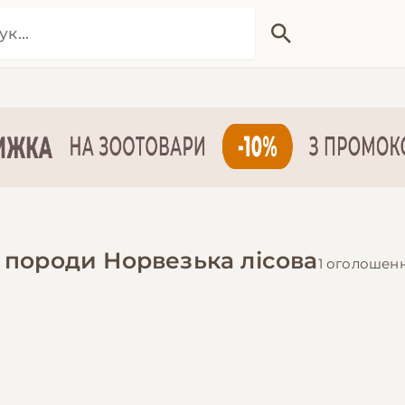
 породи Норвезька лісова
1 оголошен