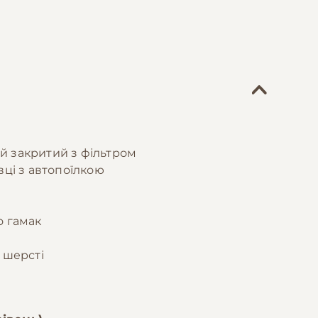
й закритий з фільтром
вці з автопоїлкою
о гамак
 шерсті