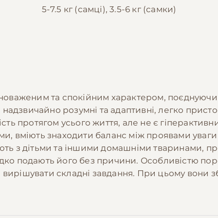
5-7.5 кг (самці), 3.5-6 кг (самки)
івноваженим та спокійним характером, поєднуючи 
надзвичайно розумні та адаптивні, легко присто
ість протягом усього життя, але не є гіперактив
ими, вміють знаходити баланс між проявами уваги
ають з дітьми та іншими домашніми тваринами, п
дко подають його без причини. Особливістю пород
 вирішувати складні завдання. При цьому вони 