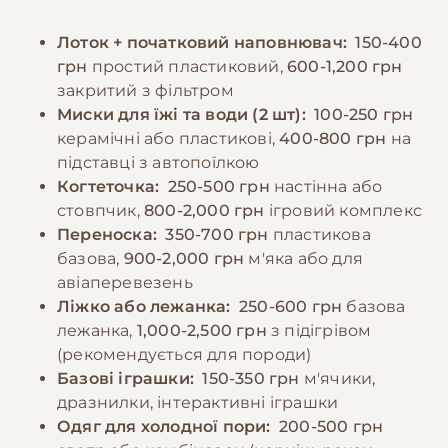
ігор - встановити когтеточки, ігрові
породи котів. Рекомендується годувати
комплекси та забезпечити достатньо
Лоток + початковий наповнювач:
150-400
дорослих котів 2-3 рази на день,
іграшок для розумової стимуляції.
грн
простий пластиковий,
600-1,200 грн
забезпечуючи постійний доступ до свіжої
закритий з фільтром
води. Особливу увагу слід приділяти
−10% на зоотовари
Миски для їжі та води (2 шт):
100-250 грн
🎁
харчуванню кошенят та вагітних кішок, які
За промокодом E-PET
керамічні або пластикові,
400-800 грн
на
потребують додаткових поживних речовин.
підставці з автопоїлкою
Когтеточка:
250-500 грн
настінна або
стовпчик,
800-2,000 грн
ігровий комплекс
−10% на зоотовари
🎁
За промокодом E-PET
Переноска:
350-700 грн
пластикова
базова,
900-2,000 грн
м'яка або для
авіаперевезень
Ліжко або лежанка:
250-600 грн
базова
лежанка,
1,000-2,500 грн
з підігрівом
(рекомендується для породи)
Базові іграшки:
150-350 грн
м'ячики,
дразнилки, інтерактивні іграшки
Одяг для холодної пори:
200-500 грн