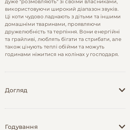
дуже "розмовляють" зі своїми власниками,
використовуючи широкий діапазон звуків.
Ці коти чудово ладнають з дітьми та іншими
домашніми тваринами, проявляючи
дружелюбність та терпіння. Вони енергійні
та грайливі, люблять бігати та стрибати, але
також цінують теплі обійми та можуть
годинами ніжитися на колінах у господаря.
Догляд
Догляд за корніш-рексом має свої
особливості через їхню унікальну шерсть.
Годування