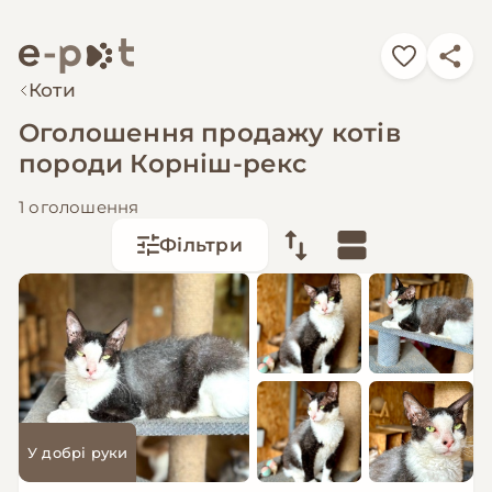
Коти
Оголошення продажу котів
породи Корніш-рекс
1 оголошення
Фільтри
У добрі руки