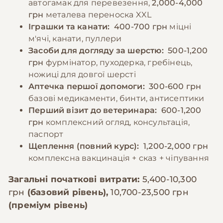
автогамак для перевезення,
2,000-4,000
грн
металева переноска XXL
Іграшки та канати:
400-700 грн
міцні
м'ячі, канати, пуллери
Засоби для догляду за шерстю:
500-1,200
грн
фурмінатор, пуходерка, гребінець,
ножиці для довгої шерсті
Аптечка першої допомоги:
300-600 грн
базові медикаменти, бинти, антисептики
Перший візит до ветеринара:
600-1,200
грн
комплексний огляд, консультація,
паспорт
Щеплення (повний курс):
1,200-2,000 грн
комплексна вакцинація + сказ + чіпування
Загальні початкові витрати:
5,400-10,300
грн
(базовий рівень),
10,700-23,500 грн
(преміум рівень)