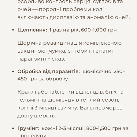
особливо контроль серця, суглобів та
очей — породні проблеми колі
включають дисплазію та аномалію очей.
Щеплення:
1 раз на рік
,
600-1,000 грн
Щорічна ревакцинація комплексною
вакциною (чумка, ентерит, гепатит,
парагрип) + сказ.
Обробка від паразитів:
щомісячно
,
250-
450 грн
за обробку
Краплі або таблетки від кліщів, бліх та
гельмінтів щомісяця в теплий сезон,
кожні 3 місяці взимку. Важливо через
довгу шерсть.
Грумінг:
кожні 2-3 місяці
,
800-1,500 грн
за
процедуру