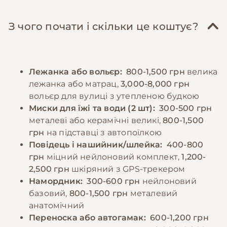
З чого почати і скільки це коштує?
Лежанка або вольєр:
800-1,500 грн
велика
лежанка або матрац,
3,000-8,000 грн
вольєр для вулиці з утепленою будкою
Миски для їжі та води (2 шт):
300-500 грн
металеві або керамічні великі,
800-1,500
грн
на підставці з автопоїлкою
Повідець і нашийник/шлейка:
400-800
грн
міцний нейлоновий комплект,
1,200-
2,500 грн
шкіряний з GPS-трекером
Намордник:
300-600 грн
нейлоновий
базовий,
800-1,500 грн
металевий
анатомічний
Переноска або автогамак:
600-1,200 грн