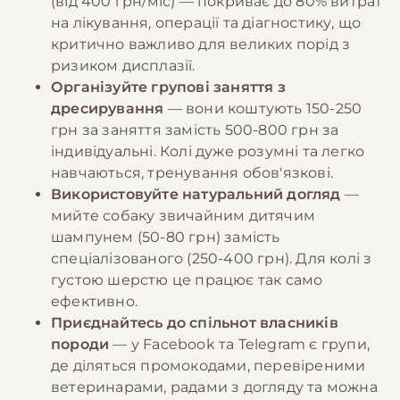
(від 400 грн/міс) — покриває до 80% витрат
на лікування, операції та діагностику, що
критично важливо для великих порід з
ризиком дисплазії.
Організуйте групові заняття з
дресирування
— вони коштують 150-250
грн за заняття замість 500-800 грн за
індивідуальні. Колі дуже розумні та легко
навчаються, тренування обов'язкові.
Використовуйте натуральний догляд
—
мийте собаку звичайним дитячим
шампунем (50-80 грн) замість
спеціалізованого (250-400 грн). Для колі з
густою шерстю це працює так само
ефективно.
Приєднайтесь до спільнот власників
породи
— у Facebook та Telegram є групи,
де діляться промокодами, перевіреними
ветеринарами, радами з догляду та можна