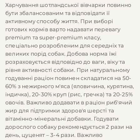
Харчування шотландської вівчарки повинно
бути збалансованим та відповідати її
активному способу життя. При виборі
готових кормів варто надавати перевагу
premium та super-premium класу,
спеціально розробленим для середніх та
великих порід собак. Добова норма їжі
розраховується відповідно до ваги, віку та
рівня активності собаки. При натуральному
годуванні раціон повинен складатися на 50-
60% з нежирного м'яса (яловичина, курятина,
індичка), 20-30% круп (рис, гречка) та 20-25%
овочів. Важливо додавати в раціон риб'ячий
жир для підтримки здоров'я шерсті та
вітамінно-мінеральні добавки. Годувати
дорослого собаку рекомендується 2 рази на
день, цуценят – 3-4 рази. Важливо