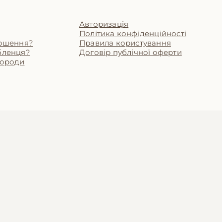
Авторизація
Політика конфіденційності
лошення?
Правила користування
бленця?
Договір публічної оферти
породи