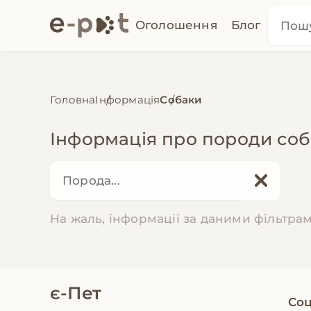
Оголошення
Блог
Головна
Інформація
Собаки
Інформація про породи соба
На жаль, інформації за даними фільтра
є-Пет
Соц