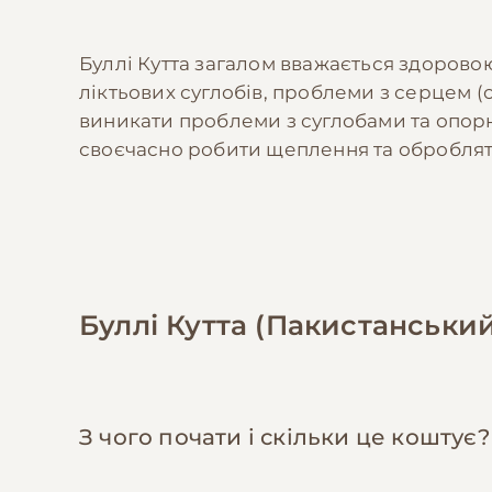
Буллі Кутта загалом вважається здорово
ліктьових суглобів, проблеми з серцем 
виникати проблеми з суглобами та опор
своєчасно робити щеплення та обробляти 
Буллі Кутта (Пакистанськи
З чого почати і скільки це коштує?