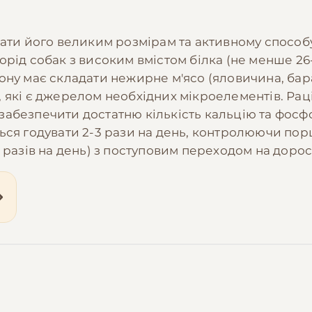
дати його великим розмірам та активному способ
рід собак з високим вмістом білка (не менше 26-
ону має складати нежирне м'ясо (яловичина, бар
 які є джерелом необхідних мікроелементів. Рац
о забезпечити достатню кількість кальцію та фосф
ься годувати 2-3 рази на день, контролюючи порц
5 разів на день) з поступовим переходом на дор