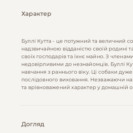
Характер
Буллі Кутта - це потужний та величний 
надзвичайною відданістю своїй родині т
своїх господарів та їхнє майно. З членам
недовірливими до незнайомців. Буллі Ку
навчання з раннього віку. Ці собаки дуж
послідовного виховання. Незважаючи на 
та врівноважений характер у домашній о
Догляд