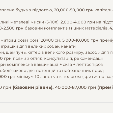
еплена будка з підлогою,
20,000-50,000 грн
капіталь
ликі металеві миски (5-10л),
2,000-4,000 грн
на підс
0-2,500 грн
базовий комплект з міцних матеріалів,
4
матрац розміром 120×80 см,
5,000-10,000 грн
преміу
 іграшки для великих собак, канати
и, шампунь, кігтеріз великого розміру, засоби для г
00 грн
повний огляд, консультація, рекомендації
грн
комплексна вакцинація + сказ + лептоспіроз
обов'язкове для потенційно небезпечних порід
000 грн
мінімум 10 занять з кінологом (критично важ
00 грн
(базовий рівень),
40,000-87,000 грн
(премі