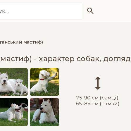
станський мастиф)
мастиф) - характер собак, догляд
75-90 см (самці),
65-85 см (самки)