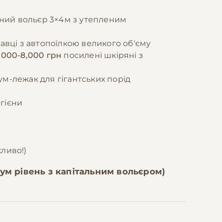
ний вольєр 3×4м з утепленим
тавці з автопоїлкою великого об'єму
,000-8,000 грн
посилені шкіряні з
м-лежак для гігантських порід
ігієни
ливо!)
ум рівень з капітальним вольєром)