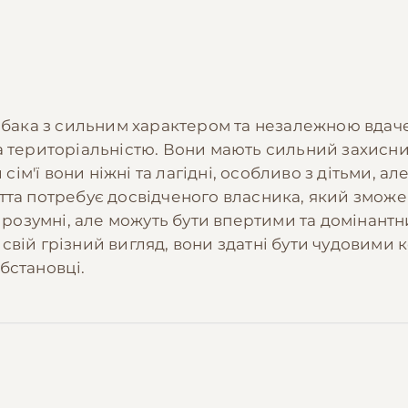
собака з сильним характером та незалежною вдаче
а територіальністю. Вони мають сильний захисни
и сім'ї вони ніжні та лагідні, особливо з дітьми,
тта потребує досвідченого власника, який зможе
е розумні, але можуть бути впертими та домінантн
свій грізний вигляд, вони здатні бути чудовим
бстановці.