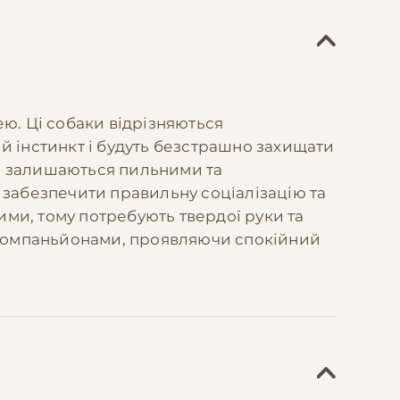
ю. Ці собаки відрізняються
й інстинкт і будуть безстрашно захищати
 але залишаються пильними та
 забезпечити правильну соціалізацію та
ими, тому потребують твердої руки та
и компаньйонами, проявляючи спокійний