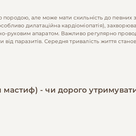
ю породою, але може мати схильність до певних 
(особливо дилатаційна кардіоміопатія), захворюв
но-руховим апаратом. Важливо регулярно провод
від паразитів. Середня тривалість життя станови
й мастиф) - чи дорого утримуват