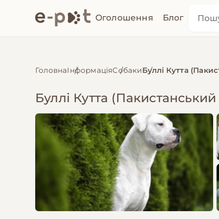
Оголошення
Блог
Головна
Інформація
Собаки
Буллі Кутта (Паки
Буллі Кутта (Пакистанський 