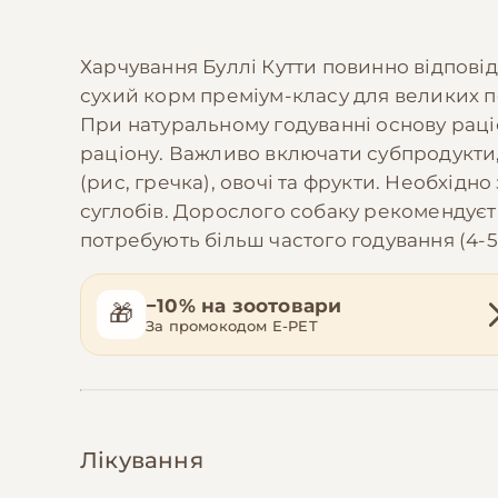
Харчування Буллі Кутти повинно відпові
сухий корм преміум-класу для великих по
При натуральному годуванні основу раці
раціону. Важливо включати субпродукти,
(рис, гречка), овочі та фрукти. Необхідн
суглобів. Дорослого собаку рекомендуєт
потребують більш частого годування (4-
−10% на зоотовари
🎁
За промокодом E-PET
Лікування