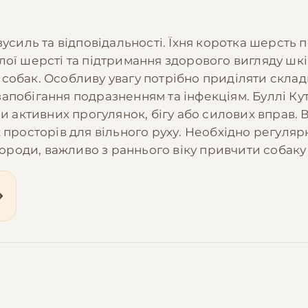
зусиль та відповідальності. Їхня коротка шерсть
ої шерсті та підтримання здорового вигляду шкір
обак. Особливу увагу потрібно приділяти складка
апобігання подразненням та інфекціям. Буллі Ку
ни активних прогулянок, бігу або силових вправ
 просторів для вільного руху. Необхідно регулярн
породи, важливо з раннього віку привчити собаку 