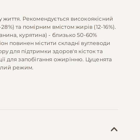
у життя. Рекомендується високоякісний
28%) та помірним вмістом жирів (12-16%).
анина, курятина) - близько 50-60%
іон повинен містити складні вуглеводи
ору для підтримки здоров'я кісток та
ії для запобігання ожирінню. Цуценята
ослий режим.