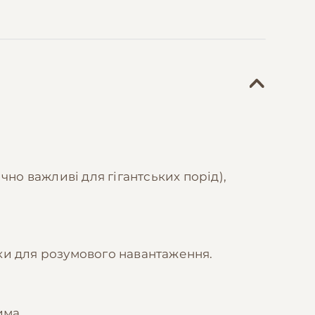
но важливі для гігантських порід),
шки для розумового навантаження.
има.