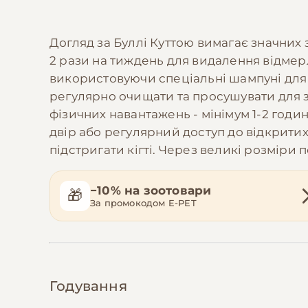
Догляд за Буллі Куттою вимагає значних 
2 рази на тиждень для видалення відмерл
використовуючи спеціальні шампуні для с
регулярно очищати та просушувати для з
фізичних навантажень - мінімум 1-2 годи
двір або регулярний доступ до відкритих
підстригати кігті. Через великі розміри 
−10% на зоотовари
🎁
За промокодом E-PET
Годування