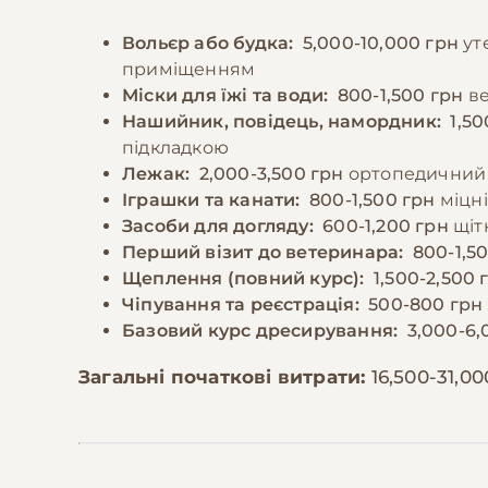
Вольєр або будка:
5,000-10,000 грн
ут
приміщенням
Міски для їжі та води:
800-1,500 грн
ве
Нашийник, повідець, намордник:
1,50
підкладкою
Лежак:
2,000-3,500 грн
ортопедичний 
Іграшки та канати:
800-1,500 грн
міцні
Засоби для догляду:
600-1,200 грн
щітк
Перший візит до ветеринара:
800-1,5
Щеплення (повний курс):
1,500-2,500 
Чіпування та реєстрація:
500-800 грн
Базовий курс дресирування:
3,000-6,
Загальні початкові витрати:
16,500-31,0