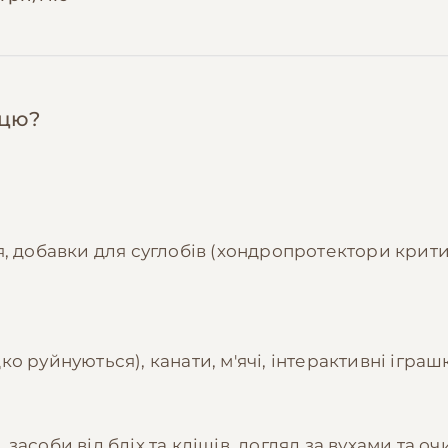
нцю?
, добавки для суглобів (хондропротектори критич
о руйнуються), канати, м'ячі, інтерактивні ігра
асоби від бліх та кліщів, догляд за вухами та оч