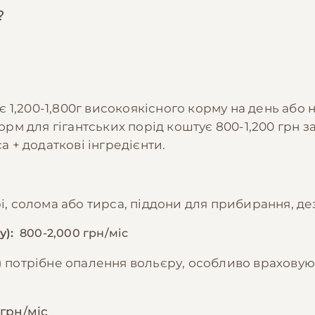
?
ує 1,200-1,800г високоякісного корму на день або 
орм для гігантських порід коштує 800-1,200 грн за 
а + додаткові інгредієнти.
с
і, солома або тирса, піддони для прибирання, де
у):
800-2,000 грн/міс
) потрібне опалення вольєру, особливо врахову
 грн/міс