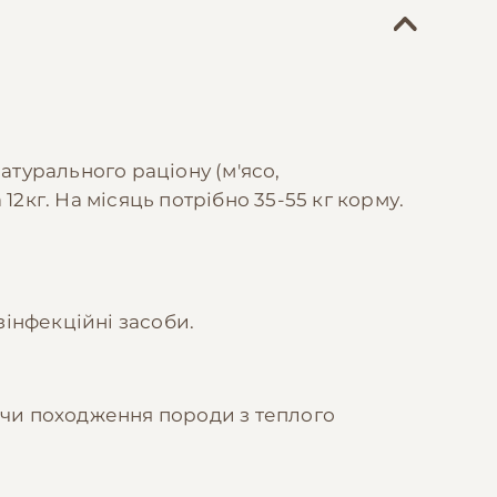
натурального раціону (м'ясо,
12кг. На місяць потрібно 35-55 кг корму.
зінфекційні засоби.
ючи походження породи з теплого