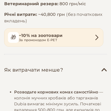
Ветеринарний резерв:
800 грн/міс
Річні витрати:
~40,800 грн
(без початкових
вкладень)
−10% на зоотовари
🎁
За промокодом E-PET
Як витрачати менше?
Розводьте кормових комах самостійно
—
колонія мучних хробаків або таргаканів
Dubia вимагає мінімум зусиль. Початкові
вкладення 500-800 грн, але економія до