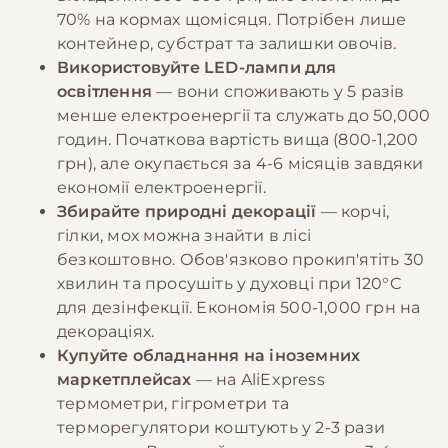
70% на кормах щомісяця. Потрібен лише
контейнер, субстрат та залишки овочів.
Використовуйте LED-лампи для
освітлення
— вони споживають у 5 разів
менше електроенергії та служать до 50,000
годин. Початкова вартість вища (800-1,200
грн), але окупається за 4-6 місяців завдяки
економії електроенергії.
Збирайте природні декорації
— корчі,
гілки, мох можна знайти в лісі
безкоштовно. Обов'язково прокип'ятіть 30
хвилин та просушіть у духовці при 120°C
для дезінфекції. Економія 500-1,000 грн на
декораціях.
Купуйте обладнання на іноземних
маркетплейсах
— на AliExpress
термометри, гігрометри та
терморегулятори коштують у 2-3 рази