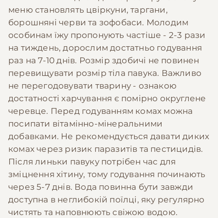
меню становлять цвіркуни, таргани,
борошняні черви та зофобаси. Молодим
особинам їжу пропонують частіше - 2-3 рази
на тиждень, дорослим достатньо годування
раз на 7-10 днів. Розмір здобичі не повинен
перевищувати розмір тіла павука. Важливо
не перегодовувати тварину - ознакою
достатності харчування є помірно округлене
черевце. Перед годуванням комах можна
посипати вітамінно-мінеральними
добавками. Не рекомендується давати диких
комах через ризик паразитів та пестицидів.
Після линьки павуку потрібен час для
зміцнення хітину, тому годування починають
через 5-7 днів. Вода повинна бути завжди
доступна в неглибокій поїлці, яку регулярно
чистять та наповнюють свіжою водою.