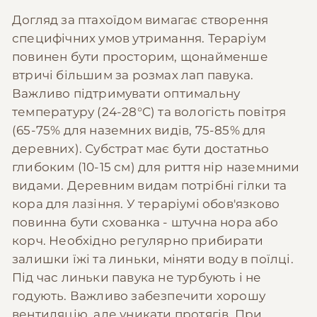
Догляд за птахоїдом вимагає створення
специфічних умов утримання. Тераріум
повинен бути просторим, щонайменше
втричі більшим за розмах лап павука.
Важливо підтримувати оптимальну
температуру (24-28°C) та вологість повітря
(65-75% для наземних видів, 75-85% для
деревних). Субстрат має бути достатньо
глибоким (10-15 см) для риття нір наземними
видами. Деревним видам потрібні гілки та
кора для лазіння. У тераріумі обов'язково
повинна бути схованка - штучна нора або
корч. Необхідно регулярно прибирати
залишки їжі та линьки, міняти воду в поїлці.
Під час линьки павука не турбують і не
годують. Важливо забезпечити хорошу
вентиляцію, але уникати протягів. При