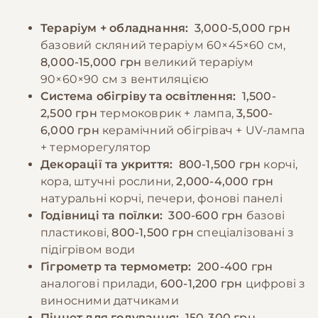
Тераріум + обладнання:
3,000-5,000 грн
базовий скляний тераріум 60×45×60 см,
8,000-15,000 грн
великий тераріум
90×60×90 см з вентиляцією
Система обігріву та освітлення:
1,500-
2,500 грн
термоковрик + лампа,
3,500-
6,000 грн
керамічний обігрівач + UV-лампа
+ терморегулятор
Декорації та укриття:
800-1,500 грн
корчі,
кора, штучні рослини,
2,000-4,000 грн
натуральні корчі, печери, фонові панелі
Годівниці та поїлки:
300-600 грн
базові
пластикові,
800-1,500 грн
спеціалізовані з
підігрівом води
Гігрометр та термометр:
200-400 грн
аналогові прилади,
600-1,200 грн
цифрові з
виносними датчиками
Пінцет для годування:
150-300 грн