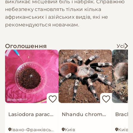
викликає місцевий біль і набряк. Справжню
небезпеку становлять тільки кілька
африканських і азійських видів, які не
рекомендуються новачкам.
Оголошення
Усі
Lasiodora parachybana
Nhandu chromatus(доросла) Павук птахоїд
Івано-Франківська область
Київ
Київ