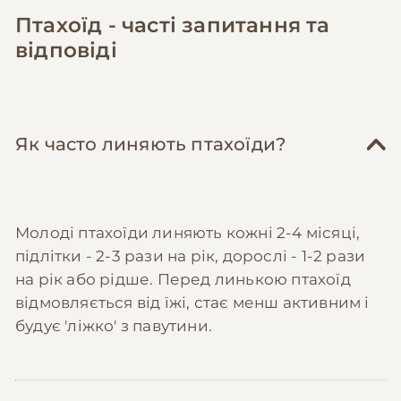
Птахоїд - часті запитання та
відповіді
Як часто линяють птахоїди?
Молоді птахоїди линяють кожні 2-4 місяці,
підлітки - 2-3 рази на рік, дорослі - 1-2 рази
на рік або рідше. Перед линькою птахоїд
відмовляється від їжі, стає менш активним і
будує 'ліжко' з павутини.