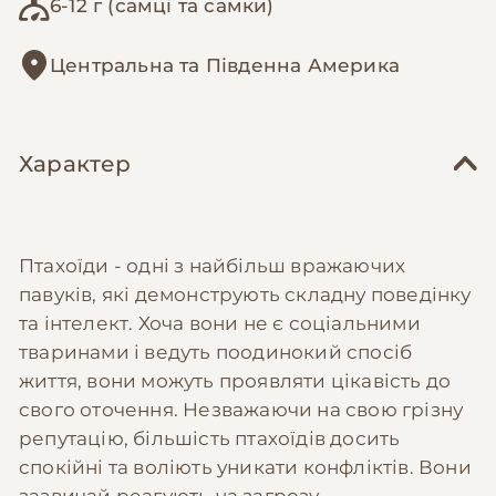
6-12 г (самці та самки)
Центральна та Південна Америка
Характер
Птахоїди - одні з найбільш вражаючих
павуків, які демонструють складну поведінку
та інтелект. Хоча вони не є соціальними
тваринами і ведуть поодинокий спосіб
життя, вони можуть проявляти цікавість до
свого оточення. Незважаючи на свою грізну
репутацію, більшість птахоїдів досить
спокійні та воліють уникати конфліктів. Вони
зазвичай реагують на загрозу