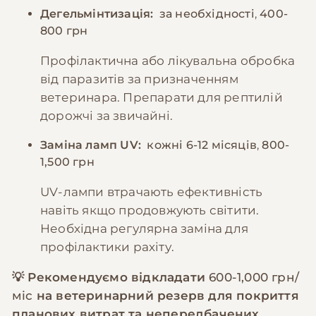
Дегельмінтизація:
за необхідності
,
400-
800 грн
Профілактична або лікувальна обробка
від паразитів за призначенням
ветеринара. Препарати для рептилій
дорожчі за звичайні.
Заміна ламп UV:
кожні 6-12 місяців
,
800-
1,500 грн
UV-лампи втрачають ефективність
навіть якщо продовжують світити.
Необхідна регулярна заміна для
профілактики рахіту.
💡 Рекомендуємо відкладати
600-1,000 грн/
міс
на ветеринарний резерв для покриття
планових витрат та непередбачених