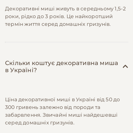
грн.
Декоративні миші живуть в середньому 1,5-2
Тримайте кілька мишей одночасно
(однієї
роки, рідко до 3 років. Це найкоротший
статі) — вони соціальні та щасливіші в
термін життя серед домашніх гризунів.
групі, при цьому витрати на утримання
зростають незначно (одна клітка, майже та
ж кількість наповнювача, корму потрібно
лише на 30-40% більше).
Профілактика замість лікування
—
підтримуйте чистоту клітки (часткова
Скільки коштує декоративна миша
заміна наповнювача кожні 2-3 дні),
в Україні?
уникайте протягів, забезпечте якісне
харчування. Це запобіжить респіраторним
захворюванням, лікування яких коштує
500-1,000 грн.
Ціна декоративної миші в Україні від 50 до
300 гривень залежно від породи та
забарвлення. Звичайні миші найдешевші
серед домашніх гризунів.