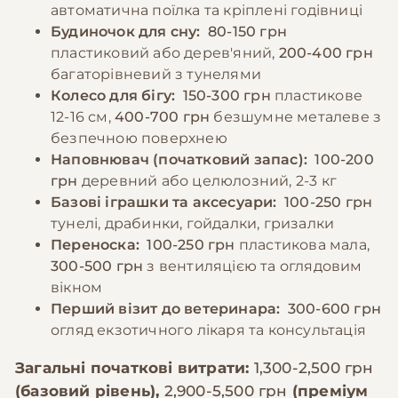
продукти.
автоматична поїлка та кріплені годівниці
Будиночок для сну:
80-150 грн
пластиковий або дерев'яний,
200-400 грн
−10% на зоотовари
🎁
багаторівневий з тунелями
За промокодом E-PET
Колесо для бігу:
150-300 грн
пластикове
12-16 см,
400-700 грн
безшумне металеве з
безпечною поверхнею
Наповнювач (початковий запас):
100-200
грн
деревний або целюлозний, 2-3 кг
Базові іграшки та аксесуари:
100-250 грн
тунелі, драбинки, гойдалки, гризалки
Переноска:
100-250 грн
пластикова мала,
300-500 грн
з вентиляцією та оглядовим
вікном
Перший візит до ветеринара:
300-600 грн
огляд екзотичного лікаря та консультація
Загальні початкові витрати:
1,300-2,500 грн
(базовий рівень),
2,900-5,500 грн
(преміум