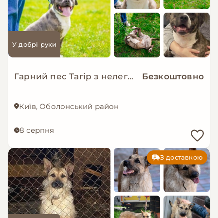
У добрі руки
Гарний пес Тагір з нелегкою долею…
Безкоштовно
Київ, Оболонський район
8 серпня
З доставкою