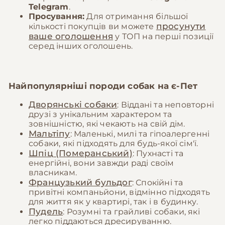
Telegram
.
Просування:
Для отримання більшої
просунути
кількості покупців ви можете
ваше оголошення
у ТОП на перші позиції
серед інших оголошень.
Найпопулярніші породи собак на
є-Пет
Дворянські собаки
: Віддані та неповторні
друзі з унікальним характером та
зовнішністю, які чекають на свій дім.
Мальтіпу
: Маленькі, милі та гіпоалергенні
собаки, які підходять для будь-якої сім'ї.
Шпіц (Померанський)
: Пухнасті та
енергійні, вони завжди раді своїм
власникам.
Французький бульдог
: Спокійні та
привітні компаньйони, відмінно підходять
для життя як у квартирі, так і в будинку.
Пудель
: Розумні та грайливі собаки, які
легко піддаються дресируванню.