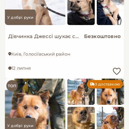
У добрі руки
Дівчинка Джессі шукає свою сімʼю
Безкоштовно
Київ, Голосіївський район
12 липня
З доставкою
ТОП
У добрі руки