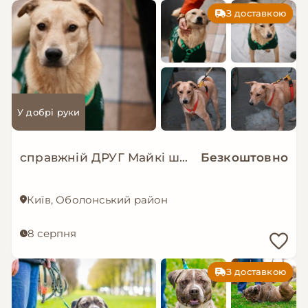
З доставкою
У добрі руки
справжній ДРУГ Майкі шукає родину!
Безкоштовно
Київ, Оболонський район
8 серпня
З доставкою