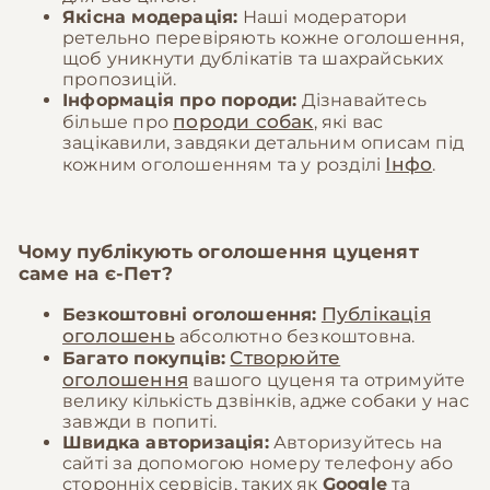
Якісна модерація:
Наші модератори
ретельно перевіряють кожне оголошення,
щоб уникнути дублікатів та шахрайських
пропозицій.
Інформація про породи:
Дізнавайтесь
породи собак
більше про
, які вас
зацікавили, завдяки детальним описам під
Інфо
кожним оголошенням та у розділі
.
Чому публікують оголошення цуценят
саме на
є-Пет
?
Публікація
Безкоштовні оголошення:
оголошень
абсолютно безкоштовна.
Створюйте
Багато покупців:
оголошення
вашого цуценя та отримуйте
велику кількість дзвінків, адже собаки у нас
завжди в попиті.
Швидка авторизація:
Авторизуйтесь на
сайті за допомогою номеру телефону або
сторонніх сервісів, таких як
Google
та