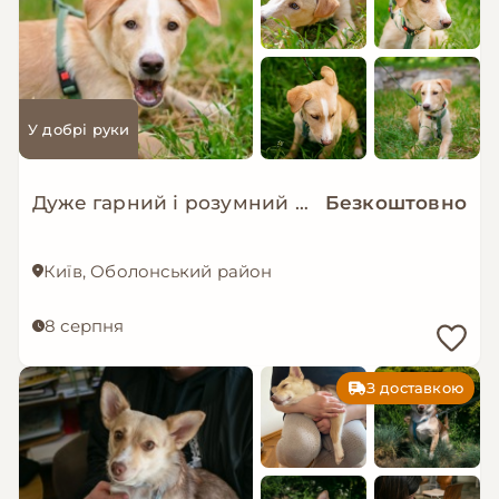
У добрі руки
Дуже гарний і розумний цуцик мріє про родину!
Безкоштовно
Київ, Оболонський район
8 серпня
З доставкою