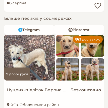
3 серпня
Більше песиків у соцмережах:
Telegram
Pinterest
З доставкою
У добрі руки
Цуценя-підліток Верона в добрі руки!
Безкоштовно
Київ, Оболонський район