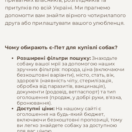
приватних власників, розплідників та
притулків по всій Україні. Ми прагнемо
допомогти вам знайти вірного чотирилапого
друга або прилаштувати вашого улюбленця.
Чому обирають
є-Пет
для купівлі собак?
Розширені фільтри пошуку:
Знаходьте
собаку вашої мрії за допомогою наших
зручних фільтрів: порода, ціна (включаючи
безкоштовні варіанти), місто, стать, вік,
здоров'я (наявність чіпу, стерилізація,
обробка від паразитів, вакцинація),
документи (родовід, ветпаспорт) та тип
оголошення (продаж, у добрі руки, в'язка,
бронювання).
Доступні ціни:
На нашому сайті є
оголошення на будь-який бюджет,
включаючи безкоштовні пропозиції, тому
ви легко знайдете собаку за доступною
для вас ціною.