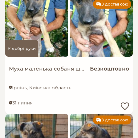
З доставкою
У добрі руки
Муха маленька собаня шукає дім
Безкоштовно
Ірпінь, Київська область
31 липня
З доставкою