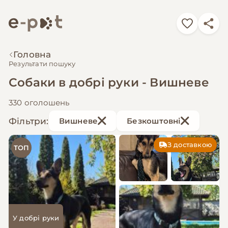
Головна
Результати пошуку
Собаки в добрі руки - Вишневе
330 оголошень
Фільтри:
Вишневе
Безкоштовні
З доставкою
ТОП
У добрі руки