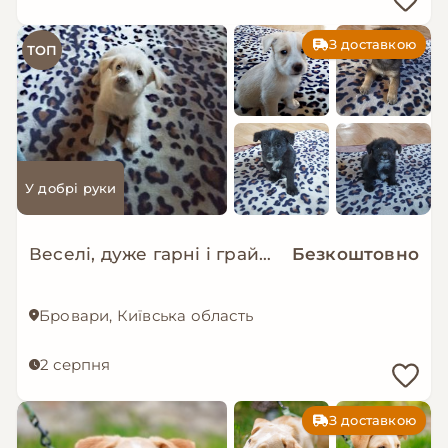
З доставкою
ТОП
У добрі руки
Веселі, дуже гарні і грайливі цуценята шукають об'єкт для ощасливлення
Безкоштовно
Бровари, Київська область
2 серпня
З доставкою