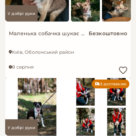
У добрі руки
Маленька собачка шукає люблячу і надійну родину!
Безкоштовно
Київ, Оболонський район
8 серпня
З доставкою
У добрі руки