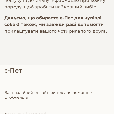
пошуку та детальну
інформацію про кожну
породу
, щоб зробити найкращий вибір.
Дякуємо, що обираєте
є-Пет
для купівлі
собак! Також, ми завжди раді допомогти
прилаштувати вашого чотирилапого друга
.
є-Пет
Ваш надійний онлайн ринок для домашніх
улюбленців