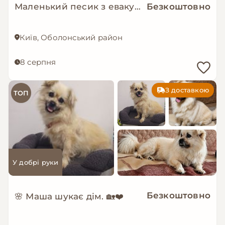
Маленький песик з евакуації мріє о родині!
Безкоштовно
Київ, Оболонський район
8 серпня
З доставкою
ТОП
У добрі руки
Безкоштовно
🌸 Маша шукає дім. 🏡❤️