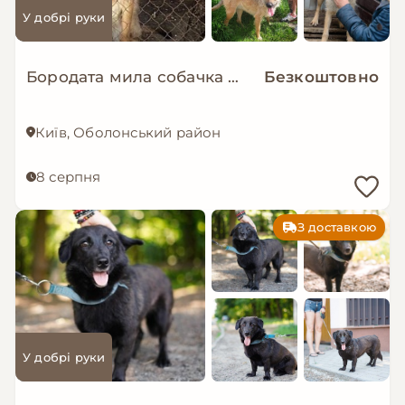
У добрі руки
Бородата мила собачка МАЛЬВА мріє про родину!
Безкоштовно
Київ, Оболонський район
8 серпня
З доставкою
У добрі руки