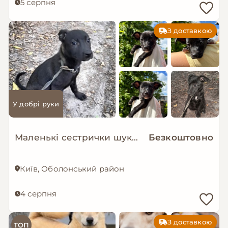
5 серпня
З доставкою
У добрі руки
Маленькі сестрички шукають дім!
Безкоштовно
Київ, Оболонський район
4 серпня
З доставкою
ТОП