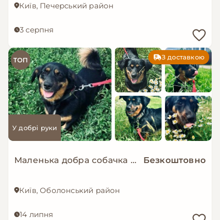
Київ, Печерський район
3 серпня
З доставкою
ТОП
У добрі руки
Маленька добра собачка мріє знову стати домашньою!
Безкоштовно
Київ, Оболонський район
14 липня