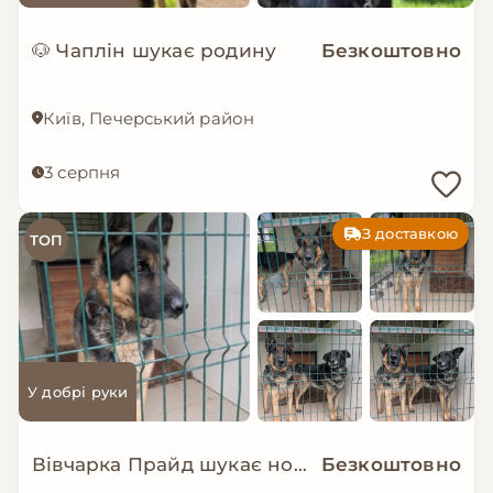
🐶 Чаплін шукає родину
Безкоштовно
Київ, Печерський район
3 серпня
З доставкою
ТОП
У добрі руки
Вівчарка Прайд шукає нову сім’ю!
Безкоштовно