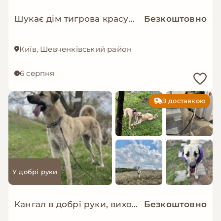
Шукає дім тигрова красуня Зоряна!
Безкоштовно
Київ, Шевченківський район
6 серпня
З доставкою
У добрі руки
Кангал в добрі руки, вихована молода дівчинка
Безкоштовно