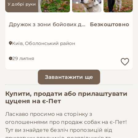
У добрі руки
Дружок з зони бойових дій шукає нову родину!
Безкоштовно
Київ, Оболонський район
29 липня
Завантажити ще
Купити, продати або прилаштувати
цуценя на
є-Пет
Ласкаво просимо на сторінку з
оголошеннями про продаж собак на є-Пет!
Тут ви знайдете безліч пропозицій від