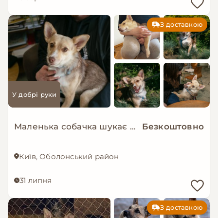
З доставкою
У добрі руки
Маленька собачка шукає люблячу і надійну родину!
Безкоштовно
Київ, Оболонський район
31 липня
З доставкою