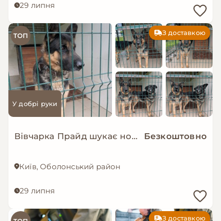
29 липня
З доставкою
ТОП
У добрі руки
Вівчарка Прайд шукає нову сім’ю!
Безкоштовно
Київ, Оболонський район
29 липня
З доставкою
ТОП