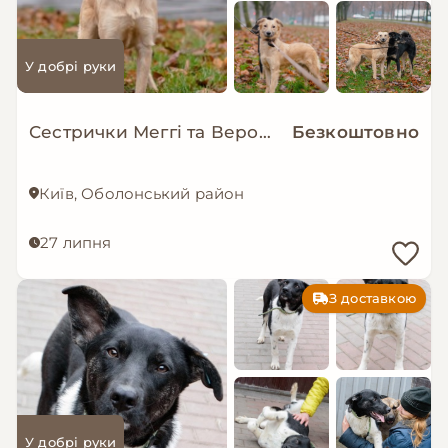
У добрі руки
Сестрички Меггі та Верона мріють про родину!
Безкоштовно
Київ, Оболонський район
27 липня
З доставкою
У добрі руки