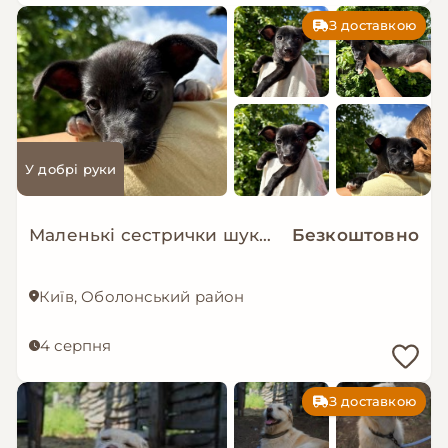
З доставкою
У добрі руки
Маленькі сестрички шукають дім!
Безкоштовно
Київ, Оболонський район
4 серпня
З доставкою