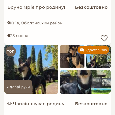
Бруно мріє про родину!
Безкоштовно
Київ, Оболонський район
25 липня
З доставкою
ТОП
У добрі руки
🐶 Чаплін шукає родину
Безкоштовно