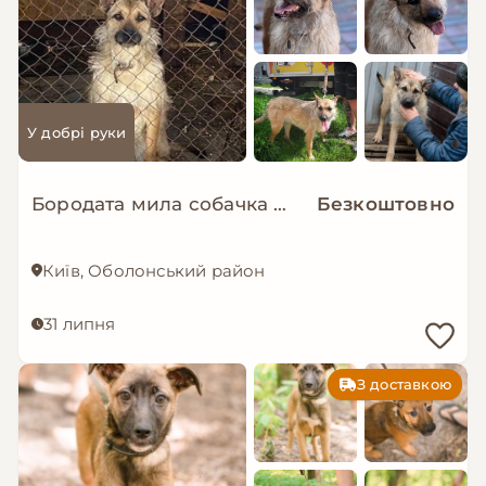
У добрі руки
Бородата мила собачка МАЛЬВА мріє про родину!
Безкоштовно
Київ, Оболонський район
31 липня
З доставкою