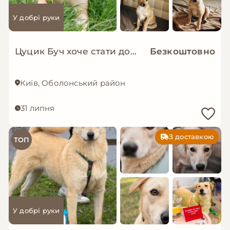
У добрі руки
Цуцик Буч хоче стати домашнім!
Безкоштовно
Київ, Оболонський район
31 липня
З доставкою
ТОП
У добрі руки