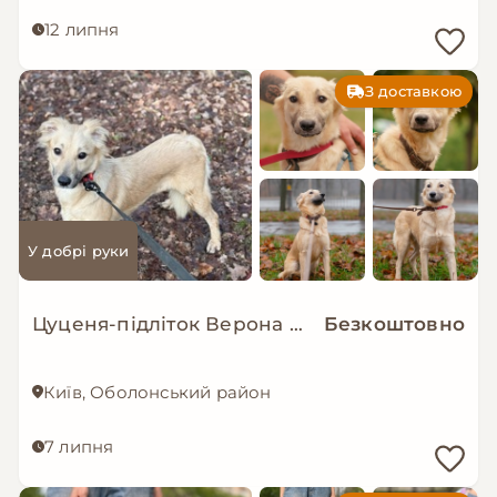
12 липня
З доставкою
У добрі руки
Цуценя-підліток Верона в добрі руки!
Безкоштовно
Київ, Оболонський район
7 липня