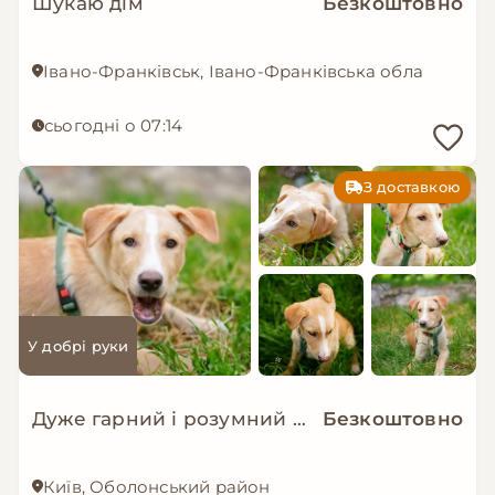
Шукаю дім
Безкоштовно
Івано-Франківськ, Івано-Франківська область
сьогодні о 07:14
З доставкою
У добрі руки
Дуже гарний і розумний цуцик мріє про родину!
Безкоштовно
Київ, Оболонський район