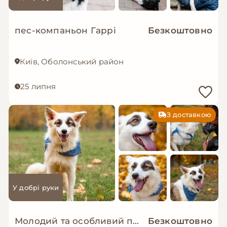
пес-компаньон Гаррі
Безкоштовно
Київ, Оболонський район
25 липня
З доставкою
У добрі руки
Молодий та особливий песик-позитивчик - Зорро!
Безкоштовно