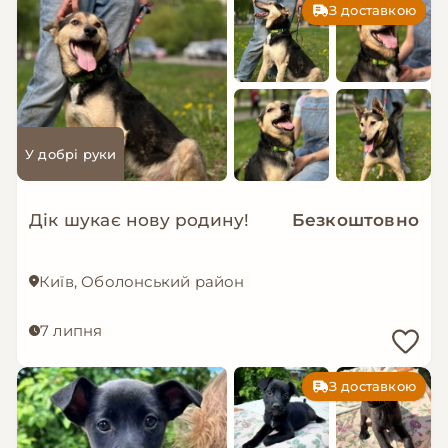
З доставкою
У добрі руки
Дік шукає нову родину!
Безкоштовно
Київ, Оболонський район
7 липня
З доставкою