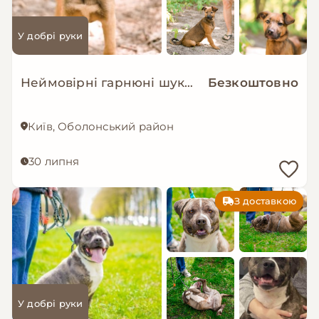
У добрі руки
Неймовірні гарнюні шукають дім!
Безкоштовно
Київ, Оболонський район
30 липня
З доставкою
У добрі руки