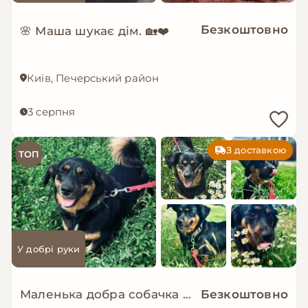
Безкоштовно
🌸 Маша шукає дім. 🏡❤️
Київ, Печерський район
3 серпня
З доставкою
ТОП
У добрі руки
Маленька добра собачка мріє знову стати домашньою!
Безкоштовно