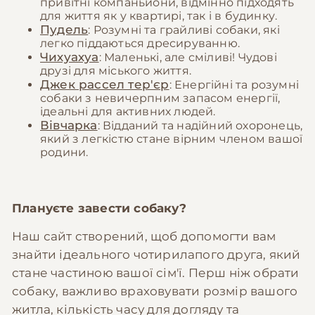
привітні компаньйони, відмінно підходять
для життя як у квартирі, так і в будинку.
Пудель
: Розумні та грайливі собаки, які
легко піддаються дресируванню.
Чихуахуа
: Маленькі, але сміливі! Чудові
друзі для міського життя.
Джек рассел тер'єр
: Енергійні та розумні
собаки з невичерпним запасом енергії,
ідеальні для активних людей.
Вівчарка
: Відданий та надійний охоронець,
який з легкістю стане вірним членом вашої
родини.
Плануєте завести собаку?
Наш сайт створений, щоб допомогти вам
знайти ідеального чотирилапого друга, який
стане частиною вашої сім'ї. Перш ніж обрати
собаку, важливо враховувати розмір вашого
житла, кількість часу для догляду та