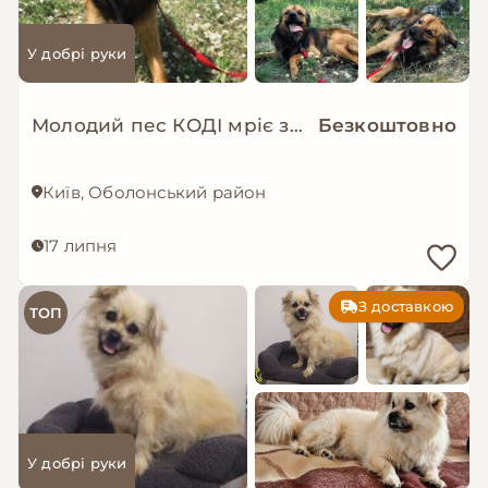
У добрі руки
Молодий пес КОДІ мріє знову стати домашнім!
Безкоштовно
Київ, Оболонський район
17 липня
З доставкою
ТОП
У добрі руки