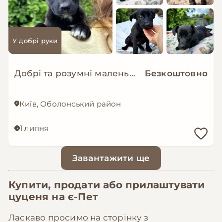
У добрі руки
Добрі та розумні маленькі цуценята в добрі руки!
Безкоштовно
Київ, Оболонський район
1 липня
Завантажити ще
Купити, продати або прилаштувати
цуценя на
є-Пет
Ласкаво просимо на сторінку з