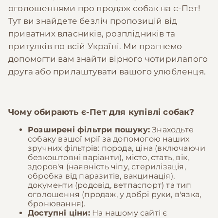
оголошеннями про продаж собак на є-Пет!
Тут ви знайдете безліч пропозицій від
приватних власників, розплідників та
притулків по всій Україні. Ми прагнемо
допомогти вам знайти вірного чотирилапого
друга або прилаштувати вашого улюбленця.
Чому обирають
є-Пет
для купівлі собак?
Розширені фільтри пошуку:
Знаходьте
собаку вашої мрії за допомогою наших
зручних фільтрів: порода, ціна (включаючи
безкоштовні варіанти), місто, стать, вік,
здоров'я (наявність чіпу, стерилізація,
обробка від паразитів, вакцинація),
документи (родовід, ветпаспорт) та тип
оголошення (продаж, у добрі руки, в'язка,
бронювання).
Доступні ціни:
На нашому сайті є