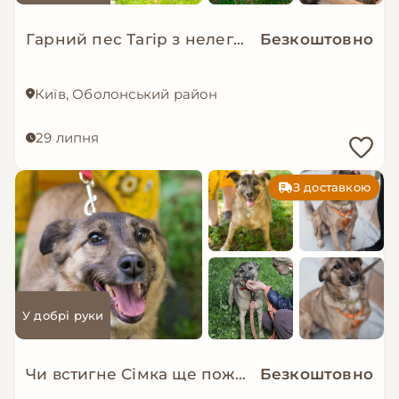
Гарний пес Тагір з нелегкою долею…
Безкоштовно
Київ, Оболонський район
29 липня
З доставкою
У добрі руки
Чи встигне Сімка ще пожити в родині?
Безкоштовно