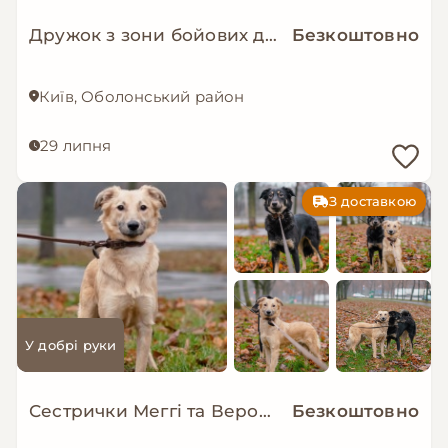
Дружок з зони бойових дій шукає нову родину!
Безкоштовно
Київ, Оболонський район
29 липня
З доставкою
У добрі руки
Сестрички Меггі та Верона мріють про родину!
Безкоштовно