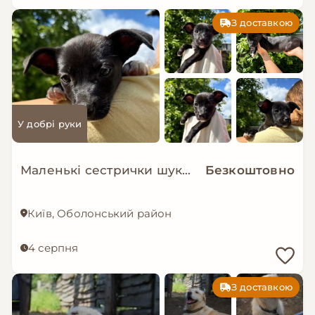
З доставкою
У добрі руки
Маленькі сестрички шукають дім!
Безкоштовно
Київ, Оболонський район
4 серпня
З доставкою