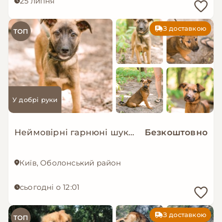
25 липня
З доставкою
ТОП
У добрі руки
Неймовірні гарнюні шукають дім!
Безкоштовно
Київ, Оболонський район
сьогодні о 12:01
З доставкою
ТОП