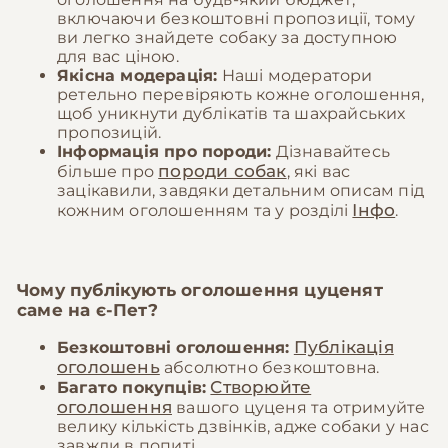
включаючи безкоштовні пропозиції, тому
ви легко знайдете собаку за доступною
для вас ціною.
Якісна модерація:
Наші модератори
ретельно перевіряють кожне оголошення,
щоб уникнути дублікатів та шахрайських
пропозицій.
Інформація про породи:
Дізнавайтесь
породи собак
більше про
, які вас
зацікавили, завдяки детальним описам під
Інфо
кожним оголошенням та у розділі
.
Чому публікують оголошення цуценят
саме на
є-Пет
?
Публікація
Безкоштовні оголошення:
оголошень
абсолютно безкоштовна.
Створюйте
Багато покупців:
оголошення
вашого цуценя та отримуйте
велику кількість дзвінків, адже собаки у нас
завжди в попиті.