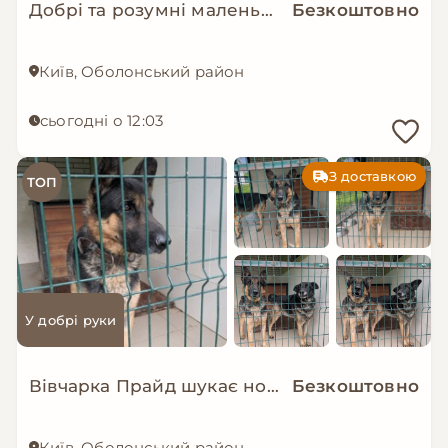
Добрі та розумні маленькі цуценята в добрі руки!
Безкоштовно
Київ, Оболонський район
сьогодні о 12:03
З доставкою
ТОП
У добрі руки
Вівчарка Прайд шукає нову сім’ю!
Безкоштовно
Київ, Оболонський район