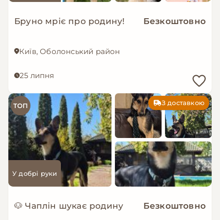
Бруно мріє про родину!
Безкоштовно
Київ, Оболонський район
25 липня
З доставкою
ТОП
У добрі руки
🐶 Чаплін шукає родину
Безкоштовно