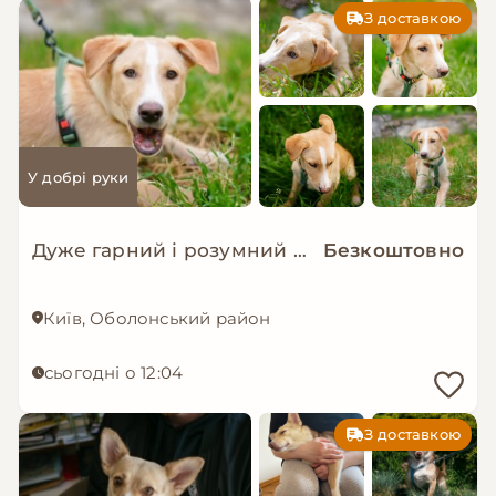
З доставкою
У добрі руки
Дуже гарний і розумний цуцик мріє про родину!
Безкоштовно
Київ, Оболонський район
сьогодні о 12:04
З доставкою