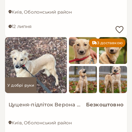
Київ, Оболонський район
12 липня
З доставкою
У добрі руки
Цуценя-підліток Верона в добрі руки!
Безкоштовно
Київ, Оболонський район