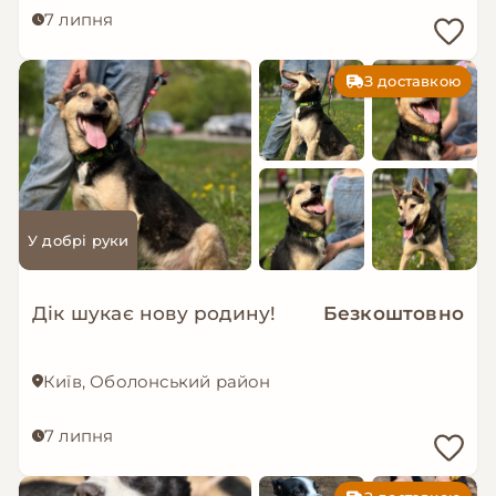
7 липня
З доставкою
У добрі руки
Дік шукає нову родину!
Безкоштовно
Київ, Оболонський район
7 липня