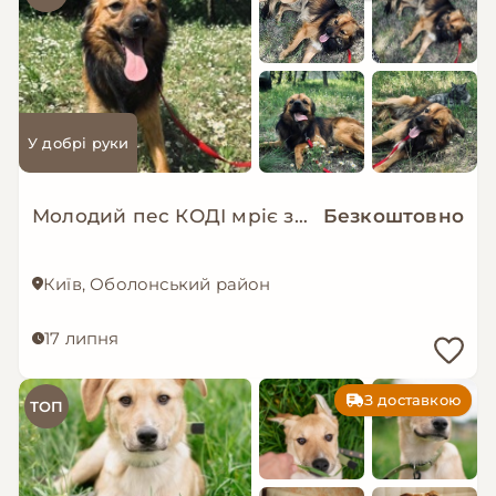
У добрі руки
Молодий пес КОДІ мріє знову стати домашнім!
Безкоштовно
Київ, Оболонський район
17 липня
З доставкою
ТОП