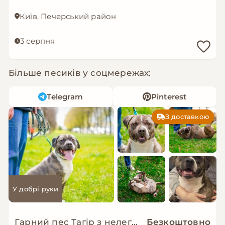
Київ, Печерський район
3 серпня
Більше песиків у соцмережах:
Telegram
Pinterest
З доставкою
У добрі руки
Гарний пес Тагір з нелегкою долею…
Безкоштовно