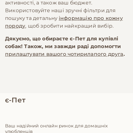
активності, а також ваш бюджет.
Використовуйте наші зручні фільтри для
пошуку та детальну
інформацію про кожну
породу
, щоб зробити найкращий вибір.
Дякуємо, що обираєте
є-Пет
для купівлі
собак! Також, ми завжди раді допомогти
прилаштувати вашого чотирилапого друга
.
є-Пет
Ваш надійний онлайн ринок для домашніх
улюбленців