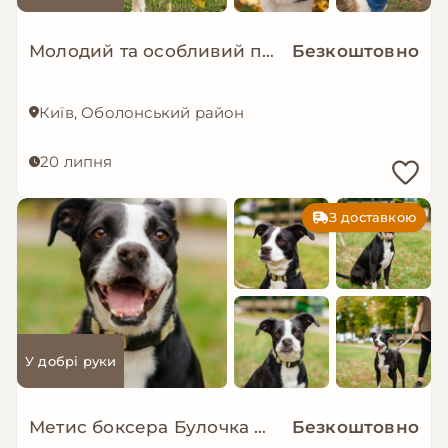
Молодий та особливий песик-позитивчик - Зорро!
Безкоштовно
Київ, Оболонський район
20 липня
З доставкою
У добрі руки
Метис боксера Булочка мріє про сімʼю!!
Безкоштовно