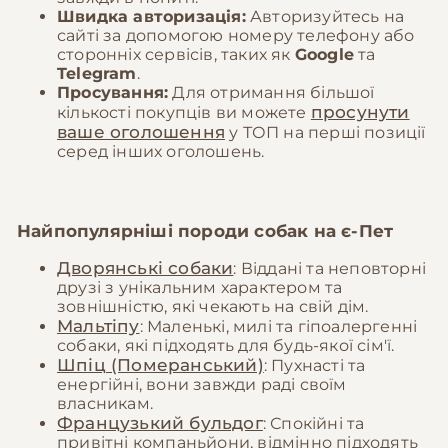
Швидка авторизація:
Авторизуйтесь на
сайті за допомогою номеру телефону або
сторонніх сервісів, таких як
Google
та
Telegram
.
Просування:
Для отримання більшої
просунути
кількості покупців ви можете
ваше оголошення
у ТОП на перші позиції
серед інших оголошень.
Найпопулярніші породи собак на
є-Пет
Дворянські собаки
: Віддані та неповторні
друзі з унікальним характером та
зовнішністю, які чекають на свій дім.
Мальтіпу
: Маленькі, милі та гіпоалергенні
собаки, які підходять для будь-якої сім'ї.
Шпіц (Померанський)
: Пухнасті та
енергійні, вони завжди раді своїм
власникам.
Французький бульдог
: Спокійні та
привітні компаньйони, відмінно підходять