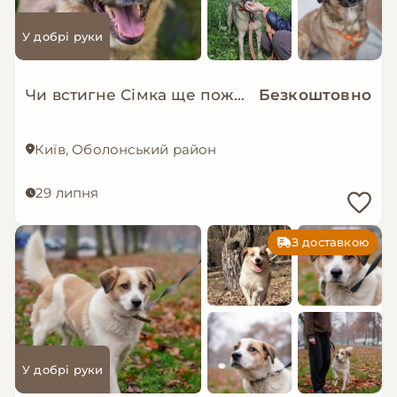
У добрі руки
Чи встигне Сімка ще пожити в родині?
Безкоштовно
Київ, Оболонський район
29 липня
З доставкою
У добрі руки