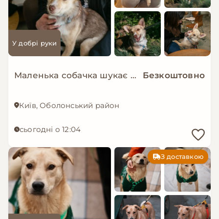
У добрі руки
Маленька собачка шукає люблячу і надійну родину!
Безкоштовно
Київ, Оболонський район
сьогодні о 12:04
З доставкою