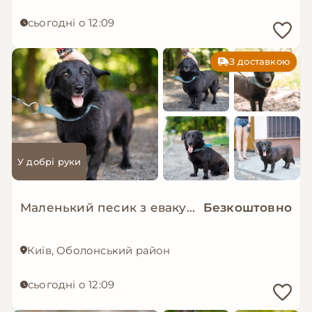
сьогодні о 12:09
З доставкою
У добрі руки
Маленький песик з евакуації мріє о родині!
Безкоштовно
Київ, Оболонський район
сьогодні о 12:09