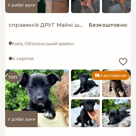
У добрі руки
справжній ДРУГ Майкі шукає родину!
Безкоштовно
Київ, Оболонський район
4 серпня
З доставкою
ТОП
У добрі руки