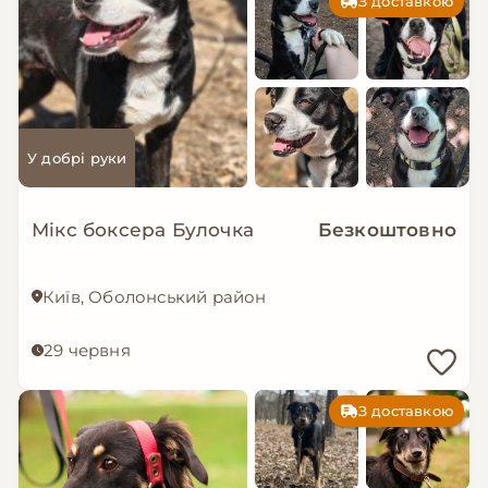
З доставкою
У добрі руки
Мікс боксера Булочка
Безкоштовно
Київ, Оболонський район
29 червня
З доставкою