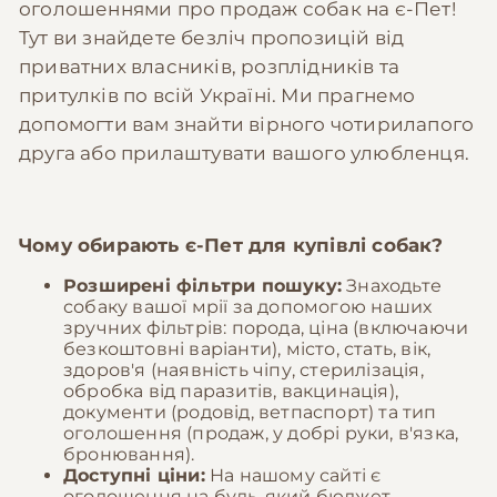
оголошеннями про продаж собак на є-Пет!
Тут ви знайдете безліч пропозицій від
приватних власників, розплідників та
притулків по всій Україні. Ми прагнемо
допомогти вам знайти вірного чотирилапого
друга або прилаштувати вашого улюбленця.
Чому обирають
є-Пет
для купівлі собак?
Розширені фільтри пошуку:
Знаходьте
собаку вашої мрії за допомогою наших
зручних фільтрів: порода, ціна (включаючи
безкоштовні варіанти), місто, стать, вік,
здоров'я (наявність чіпу, стерилізація,
обробка від паразитів, вакцинація),
документи (родовід, ветпаспорт) та тип
оголошення (продаж, у добрі руки, в'язка,
бронювання).
Доступні ціни:
На нашому сайті є
оголошення на будь-який бюджет,