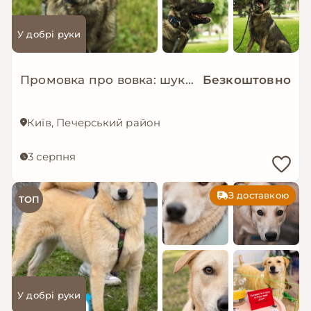
У добрі руки
Промовка про вовка: шукаємо дім!
Безкоштовно
Київ, Печерський район
3 серпня
З доставкою
ТОП
У добрі руки