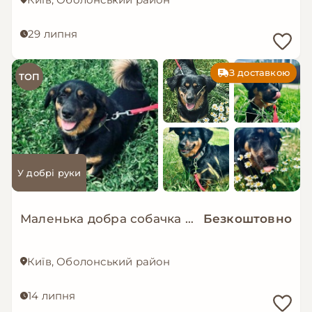
29 липня
З доставкою
ТОП
У добрі руки
Маленька добра собачка мріє знову стати домашньою!
Безкоштовно
Київ, Оболонський район
14 липня