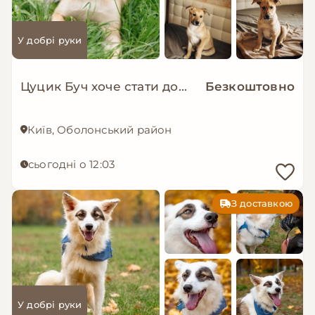
У добрі руки
Цуцик Буч хоче стати домашнім!
Безкоштовно
Київ, Оболонський район
сьогодні о 12:03
З доставкою
У добрі руки