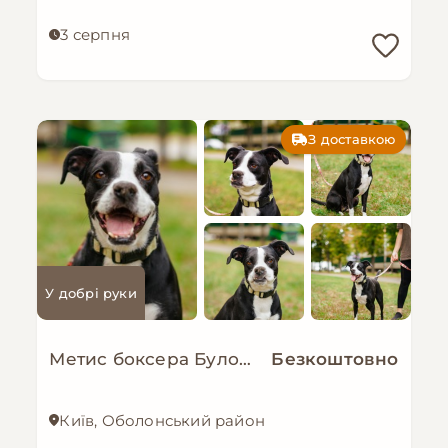
3 серпня
З доставкою
У добрі руки
Метис боксера Булочка мріє про сімʼю!!
Безкоштовно
Київ, Оболонський район