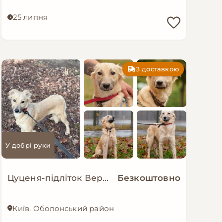
25 липня
З доставкою
У добрі руки
Цуценя-підліток Верона в добрі руки!
Безкоштовно
Київ, Оболонський район