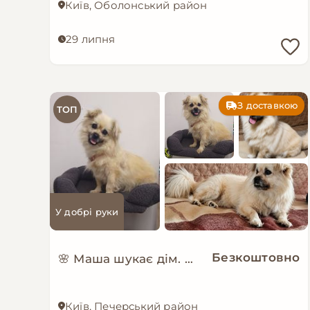
Київ, Оболонський район
29 липня
З доставкою
ТОП
У добрі руки
Безкоштовно
🌸 Маша шукає дім. 🏡❤️
Київ, Печерський район