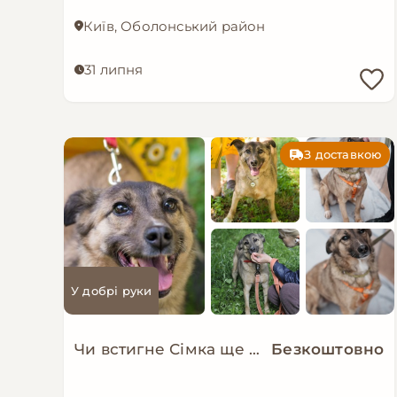
Київ, Оболонський район
31 липня
З доставкою
У добрі руки
Чи встигне Сімка ще пожити в родині?
Безкоштовно