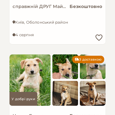
справжній ДРУГ Майкі шукає родину!
Безкоштовно
Київ, Оболонський район
4 серпня
З доставкою
У добрі руки