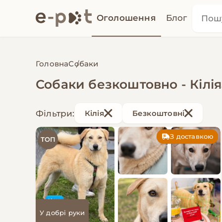
Оголошення
Блог
Головна
Собаки
Собаки безкоштовно - Кілія
Фільтри:
Кілія
Безкоштовні
З доставкою
ТОП
У добрі руки