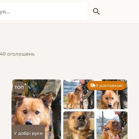
49 оголошень
З доставкою
ТОП
У добрі руки