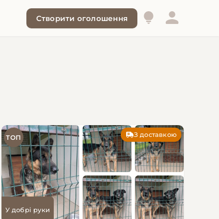
Створити оголошення
З доставкою
ТОП
У добрі руки