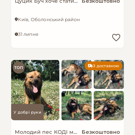
Цуцик Буч хоче стати домашнім!
Безкоштовно
Київ, Оболонський район
31 липня
З доставкою
ТОП
У добрі руки
Молодий пес КОДІ мріє знову стати домашнім!
Безкоштовно