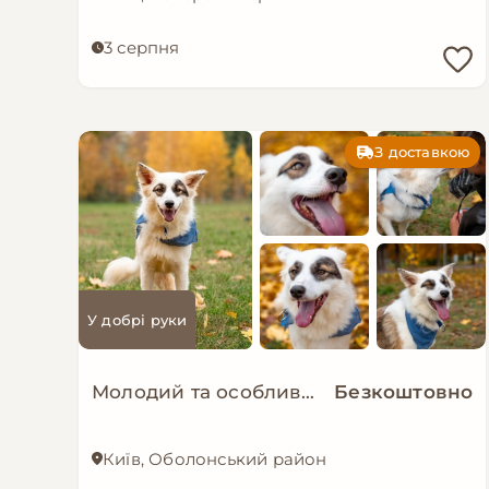
3 серпня
З доставкою
У добрі руки
Молодий та особливий песик-позитивчик - Зорро!
Безкоштовно
Київ, Оболонський район