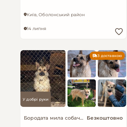
Київ, Оболонський район
14 липня
З доставкою
У добрі руки
Бородата мила собачка МАЛЬВА мріє про родину!
Безкоштовно