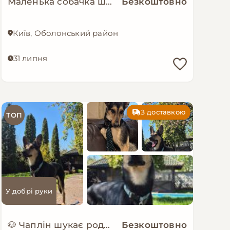
Маленька собачка шукає люблячу і надійну родину!
Безкоштовно
Київ, Оболонський район
31 липня
З доставкою
ТОП
У добрі руки
🐶 Чаплін шукає родину
Безкоштовно