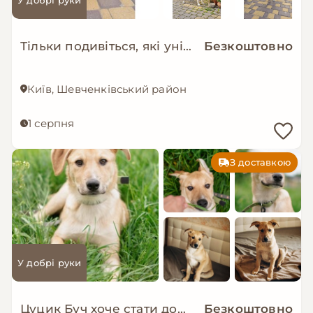
Тільки подивіться, які унікальні дівчатка шукають родини 😍
Безкоштовно
Київ, Шевченківський район
1 серпня
З доставкою
У добрі руки
Цуцик Буч хоче стати домашнім!
Безкоштовно