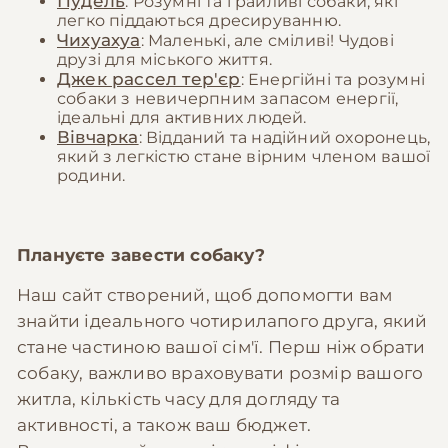
Пудель
: Розумні та грайливі собаки, які
легко піддаються дресируванню.
Чихуахуа
: Маленькі, але сміливі! Чудові
друзі для міського життя.
Джек рассел тер'єр
: Енергійні та розумні
собаки з невичерпним запасом енергії,
ідеальні для активних людей.
Вівчарка
: Відданий та надійний охоронець,
який з легкістю стане вірним членом вашої
родини.
Плануєте завести собаку?
Наш сайт створений, щоб допомогти вам
знайти ідеального чотирилапого друга, який
стане частиною вашої сім'ї. Перш ніж обрати
собаку, важливо враховувати розмір вашого
житла, кількість часу для догляду та
активності, а також ваш бюджет.