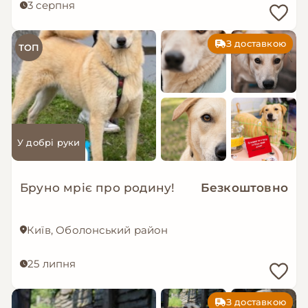
3 серпня
З доставкою
ТОП
У добрі руки
Бруно мріє про родину!
Безкоштовно
Київ, Оболонський район
25 липня
З доставкою