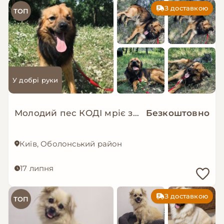
З доставкою
ТОП
У добрі руки
Молодий пес КОДІ мріє знову стати домашнім!
Безкоштовно
Київ, Оболонський район
17 липня
З доставкою
ТОП