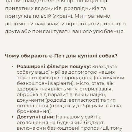
Тут ви знайдете безліч пропозицій від
приватних власників, розплідників та
притулків по всій Україні. Ми прагнемо
допомогти вам знайти вірного чотирилапого
друга або прилаштувати вашого улюбленця.
Чому обирають
є-Пет
для купівлі собак?
Розширені фільтри пошуку:
Знаходьте
собаку вашої мрії за допомогою наших
зручних фільтрів: порода, ціна (включаючи
безкоштовні варіанти), місто, стать, вік,
здоров'я (наявність чіпу, стерилізація,
обробка від паразитів, вакцинація),
документи (родовід, ветпаспорт) та тип
оголошення (продаж, у добрі руки, в'язка,
бронювання).
Доступні ціни:
На нашому сайті є
оголошення на будь-який бюджет,
включаючи безкоштовні пропозиції, тому