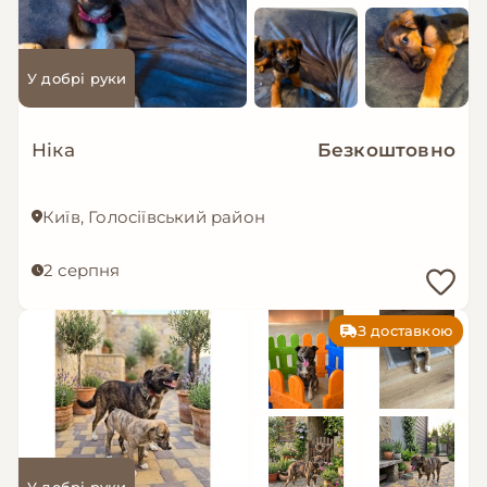
У добрі руки
Ніка
Безкоштовно
Київ, Голосіївський район
2 серпня
З доставкою
У добрі руки