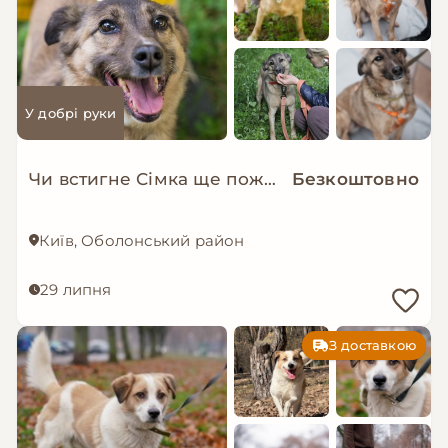
У добрі руки
Чи встигне Сімка ще пожити в родині?
Безкоштовно
Київ, Оболонський район
29 липня
З доставкою