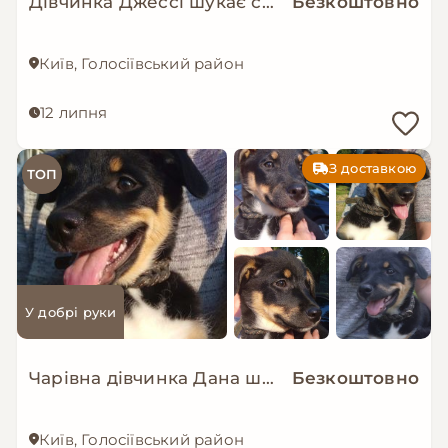
Дівчинка Джессі шукає свою сімʼю
Безкоштовно
Київ, Голосіївський район
12 липня
З доставкою
ТОП
У добрі руки
Чарівна дівчинка Дана шукає родину цуценя
Безкоштовно
Київ, Голосіївський район