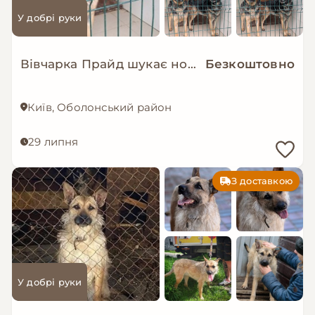
У добрі руки
Вівчарка Прайд шукає нову сім’ю!
Безкоштовно
Київ, Оболонський район
29 липня
З доставкою
У добрі руки