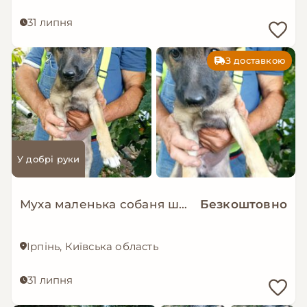
31 липня
З доставкою
У добрі руки
Муха маленька собаня шукає дім
Безкоштовно
Ірпінь, Київська область
31 липня