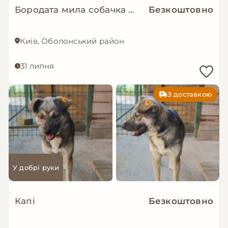
Бородата мила собачка МАЛЬВА мріє про родину!
Безкоштовно
Київ, Оболонський район
31 липня
З доставкою
У добрі руки
Капі
Безкоштовно