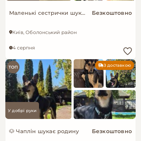
Маленькі сестрички шукають дім!
Безкоштовно
Київ, Оболонський район
4 серпня
З доставкою
ТОП
У добрі руки
🐶 Чаплін шукає родину
Безкоштовно