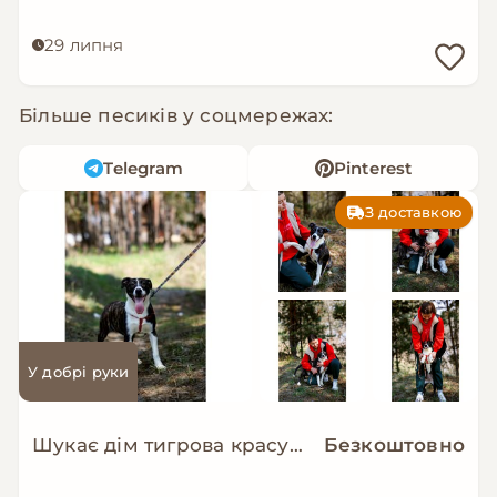
29 липня
Більше песиків у соцмережах:
Telegram
Pinterest
З доставкою
У добрі руки
Шукає дім тигрова красуня Зоряна!
Безкоштовно