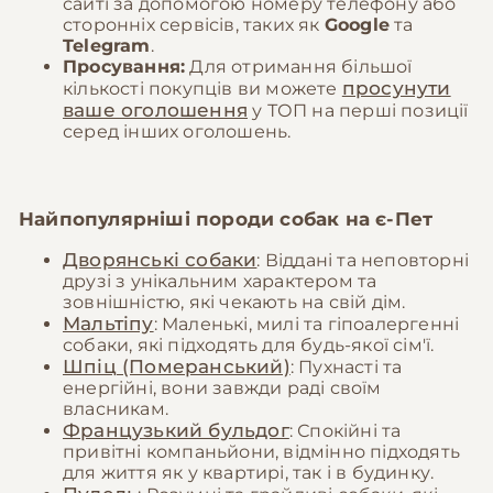
сайті за допомогою номеру телефону або
сторонніх сервісів, таких як
Google
та
Telegram
.
Просування:
Для отримання більшої
просунути
кількості покупців ви можете
ваше оголошення
у ТОП на перші позиції
серед інших оголошень.
Найпопулярніші породи собак на
є-Пет
Дворянські собаки
: Віддані та неповторні
друзі з унікальним характером та
зовнішністю, які чекають на свій дім.
Мальтіпу
: Маленькі, милі та гіпоалергенні
собаки, які підходять для будь-якої сім'ї.
Шпіц (Померанський)
: Пухнасті та
енергійні, вони завжди раді своїм
власникам.
Французький бульдог
: Спокійні та
привітні компаньйони, відмінно підходять
для життя як у квартирі, так і в будинку.