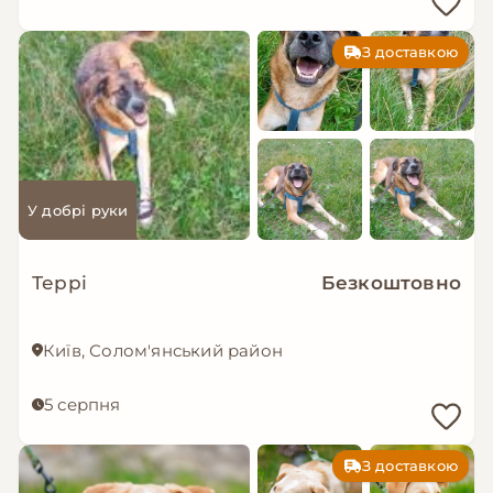
З доставкою
У добрі руки
Террі
Безкоштовно
Київ, Солом'янський район
5 серпня
З доставкою