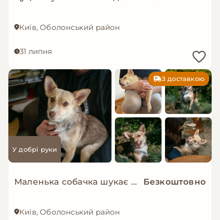
Київ, Оболонський район
31 липня
З доставкою
У добрі руки
Маленька собачка шукає люблячу і надійну родину!
Безкоштовно
Київ, Оболонський район