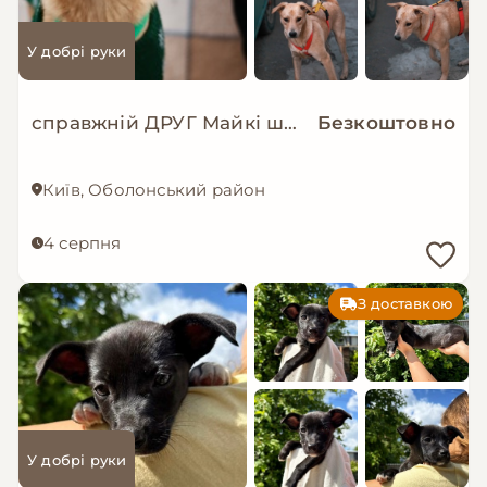
У добрі руки
справжній ДРУГ Майкі шукає родину!
Безкоштовно
Київ, Оболонський район
4 серпня
З доставкою
У добрі руки