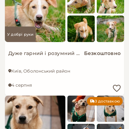
У добрі руки
Дуже гарний і розумний цуцик мріє про родину!
Безкоштовно
Київ, Оболонський район
4 серпня
З доставкою