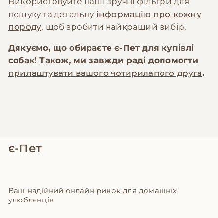
Використовуйте наші зручні фільтри для
пошуку та детальну
інформацію про кожну
породу
, щоб зробити найкращий вибір.
Дякуємо, що обираєте
є-Пет
для купівлі
собак! Також, ми завжди раді допомогти
прилаштувати вашого чотирилапого друга
.
є-Пет
Ваш надійний онлайн ринок для домашніх
улюбленців