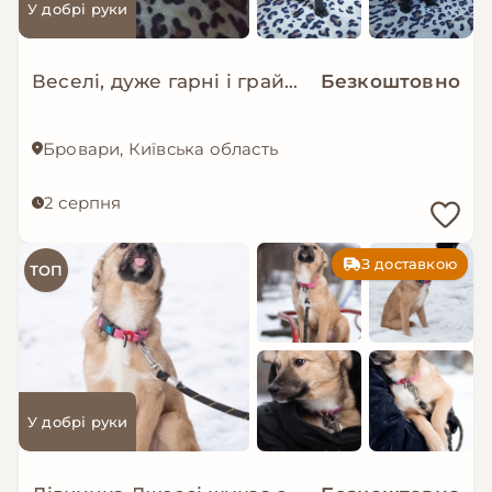
У добрі руки
Веселі, дуже гарні і грайливі цуценята шукають об'єкт для ощасливлення
Безкоштовно
Бровари, Київська область
2 серпня
З доставкою
ТОП
У добрі руки