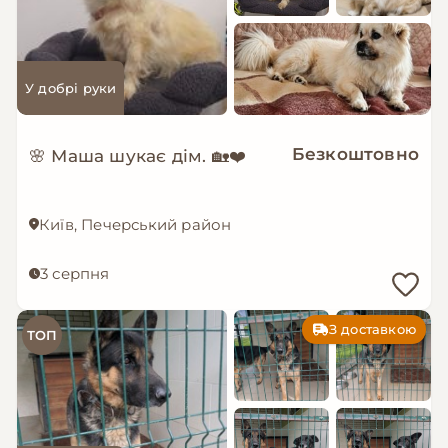
У добрі руки
Безкоштовно
🌸 Маша шукає дім. 🏡❤️
Київ, Печерський район
3 серпня
З доставкою
ТОП