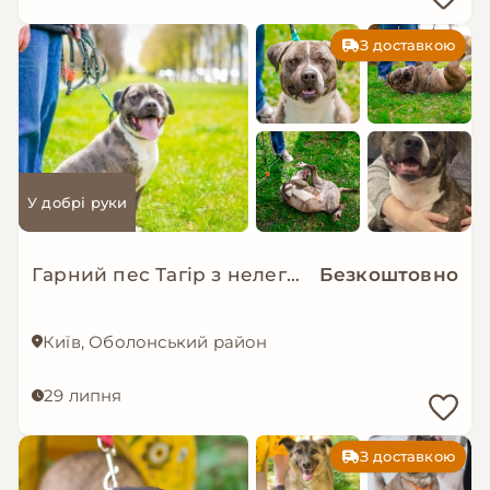
З доставкою
У добрі руки
Гарний пес Тагір з нелегкою долею…
Безкоштовно
Київ, Оболонський район
29 липня
З доставкою