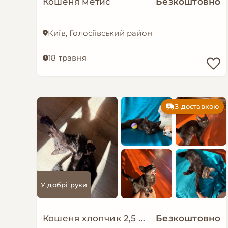
Кошеня метис
Безкоштовно
Київ, Голосіївський район
18 травня
З доставкою
У добрі руки
Кошеня хлопчик 2,5 міс чорний
Безкоштовно