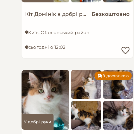
Кіт Домінік в добрі руки!
Безкоштовно
Київ, Оболонський район
сьогодні о 12:02
З доставкою
У добрі руки