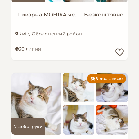
Шикарна МОНІКА чекає!
Безкоштовно
Київ, Оболонський район
30 липня
З доставкою
У добрі руки