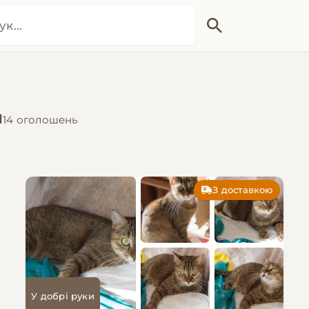
н
14 оголошень
З доставкою
У добрі руки