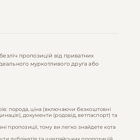
 безліч пропозицій від приватних
 ідеального муркотливого друга або
рів: порода, ціна (включаючи безкоштовні
акцинація), документи (родовід, ветпаспорт) та
і пропозиції, тому ви легко знайдете кота
и дублікатів та шахрайських пропозицій.