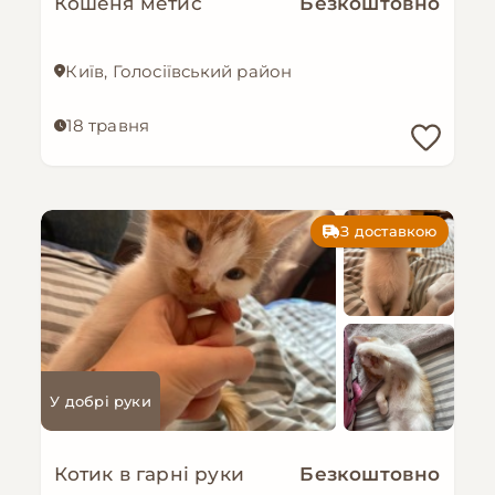
Кошеня метис
Безкоштовно
Київ, Голосіївський район
18 травня
З доставкою
У добрі руки
Котик в гарні руки
Безкоштовно