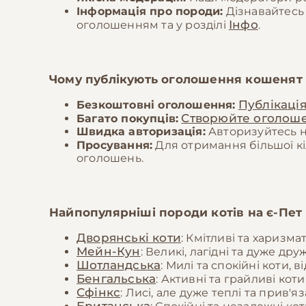
Інформація про породи:
Дізнавайтесь
Інфо
оголошенням та у розділі
.
Чому публікують оголошення кошенят
Публікаці
Безкоштовні оголошення:
Створюйте оголош
Багато покупців:
Швидка авторизація:
Авторизуйтесь на
Просування:
Для отримання більшої кі
оголошень.
Найпопулярніші породи котів на
є-Пет
Дворянські коти
: Кмітливі та харизм
Мейн-Кун
: Великі, лагідні та дуже дру
Шотландська
: Милі та спокійні коти
Бенгальська
: Активні та грайливі ко
Сфінкс
: Лисі, але дуже теплі та прив'яз