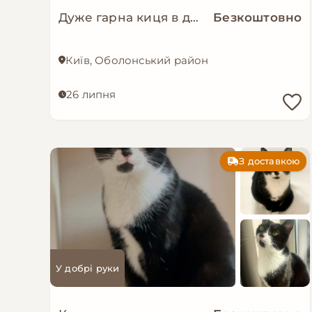
Дуже гарна киця в добрі руки!
Безкоштовно
Київ, Оболонський район
26 липня
З доставкою
У добрі руки