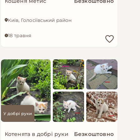
Кошеня метис
Безкоштовно
Київ, Голосіївський район
18 травня
У добрі руки
Котенята в добрі руки
Безкоштовно