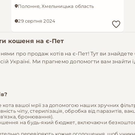
Полонне, Хмельницька область
29 серпня 2024
ати кошеня на
є-Пет
ями про продаж котів на є-Пет! Тут ви знайдете
 всій Україні. Ми прагнемо допомогти вам знайти
ів?
 кота вашої мрії за допомогою наших зручних фільт
наявність чіпу, стерилізація, обробка від паразитів, в
 в'язка, бронювання).
ошення на будь-який бюджет, включаючи безкоштовн
тельно перевіряють кожне оголошення, щоб уникнут