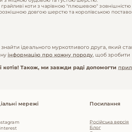
оти з міцною будовою та густою шерстю.
та грайливі коти з чарівною "плюшевою" зовнішніст
 з розкішною довгою шерстю та королівською поставо
знайти ідеального муркотливого друга, який ста
ьну
інформацію про кожну породу
, щоб зробити
і котів! Також, ми завжди раді допомогти
прил
іальні мережі
Посилання
Російська версія
nstagram
Блог
interest