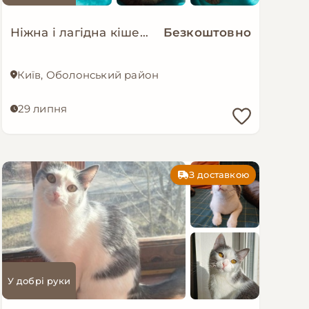
Ніжна і лагідна кішечка в добрі руки!
Безкоштовно
Київ, Оболонський район
29 липня
З доставкою
У добрі руки