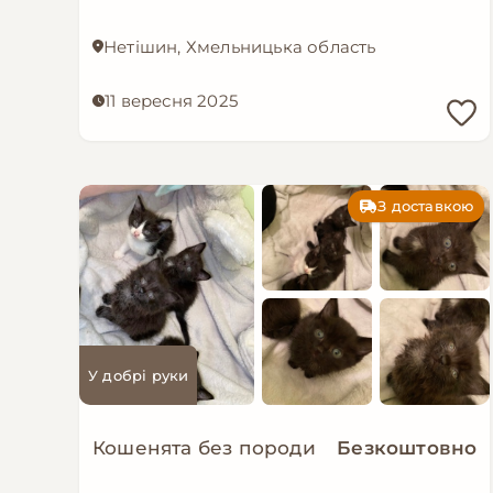
Нетішин, Хмельницька область
11 вересня 2025
З доставкою
У добрі руки
Кошенята без породи
Безкоштовно