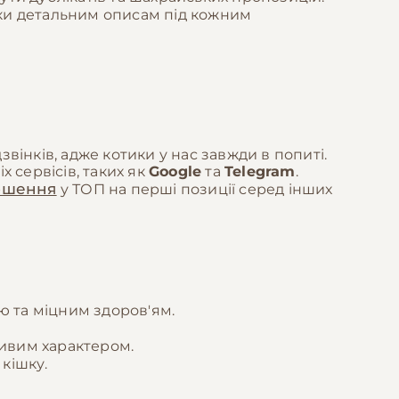
дяки детальним описам під кожним
вінків, адже котики у нас завжди в попиті.
 сервісів, таких як
Google
та
Telegram
.
ошення
у ТОП на перші позиції серед інших
ю та міцним здоров'ям.
ливим характером.
 кішку.