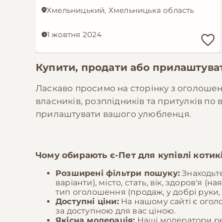
Хмельницький, Хмельницька область
1 жовтня 2024
Купити, продати або прилаштув
Ласкаво просимо на сторінку з оголошенн
власників, розплідників та притулків по
прилаштувати вашого улюбленця.
Чому обирають
є-Пет
для купівлі котик
Розширені фільтри пошуку:
Знаходьте
варіанти), місто, стать, вік, здоров'я (
тип оголошення (продаж, у добрі руки,
Доступні ціни:
На нашому сайті є огол
за доступною для вас ціною.
Якісна модерація:
Наші модератори ре