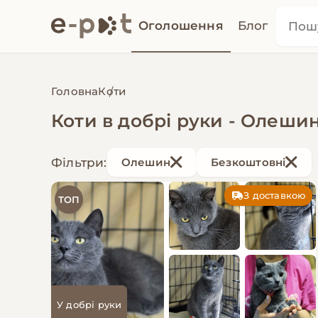
Оголошення
Блог
Головна
Коти
Коти в добрі руки - Олеши
Фільтри:
Олешин
Безкоштовні
З доставкою
ТОП
У добрі руки