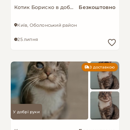
Котик Бориско в добрі руки!
Безкоштовно
Київ, Оболонський район
25 липня
З доставкою
У добрі руки