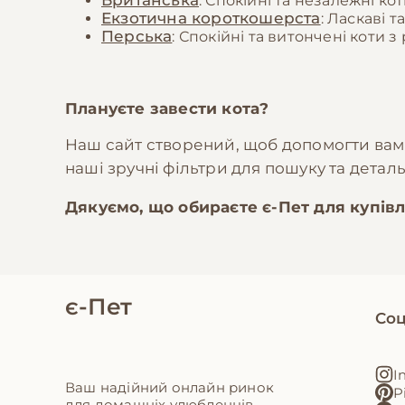
Британська
: Спокійні та незалежні к
Екзотична короткошерста
: Ласкаві 
Перська
: Спокійні та витончені коти
Плануєте завести кота?
Наш сайт створений, щоб допомогти вам 
наші зручні фільтри для пошуку та детал
Дякуємо, що обираєте
є-Пет
для купівл
є-Пет
Соц
I
Ваш надійний онлайн ринок
P
для домашніх улюбленців