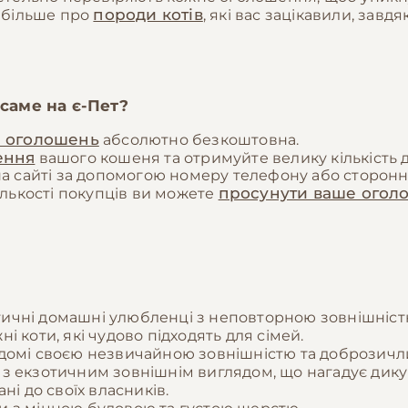
породи котів
 більше про
, які вас зацікавили, зав
 саме на
є-Пет
?
я оголошень
абсолютно безкоштовна.
ення
вашого кошеня та отримуйте велику кількість дз
 сайті за допомогою номеру телефону або сторонніх
просунути ваше огол
лькості покупців ви можете
атичні домашні улюбленці з неповторною зовнішніст
жні коти, які чудово підходять для сімей.
, відомі своєю незвичайною зовнішністю та доброзич
ти з екзотичним зовнішнім виглядом, що нагадує дику
ані до своїх власників.