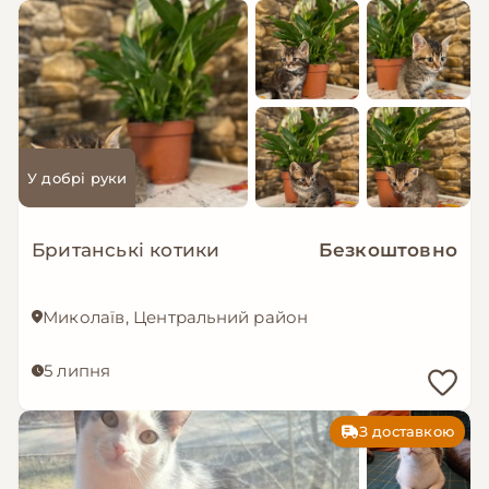
У добрі руки
Британські котики
Безкоштовно
Миколаїв, Центральний район
5 липня
З доставкою