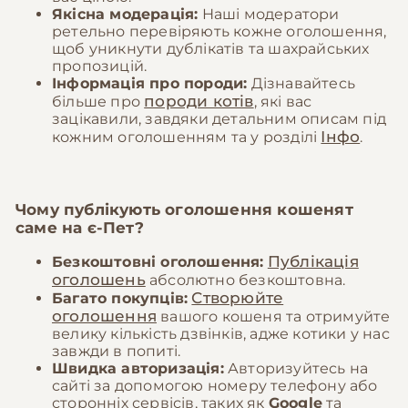
Якісна модерація:
Наші модератори
ретельно перевіряють кожне оголошення,
щоб уникнути дублікатів та шахрайських
пропозицій.
Інформація про породи:
Дізнавайтесь
породи котів
більше про
, які вас
зацікавили, завдяки детальним описам під
Інфо
кожним оголошенням та у розділі
.
Чому публікують оголошення кошенят
саме на
є-Пет
?
Публікація
Безкоштовні оголошення:
оголошень
абсолютно безкоштовна.
Створюйте
Багато покупців:
оголошення
вашого кошеня та отримуйте
велику кількість дзвінків, адже котики у нас
завжди в попиті.
Швидка авторизація:
Авторизуйтесь на
сайті за допомогою номеру телефону або
сторонніх сервісів, таких як
Google
та