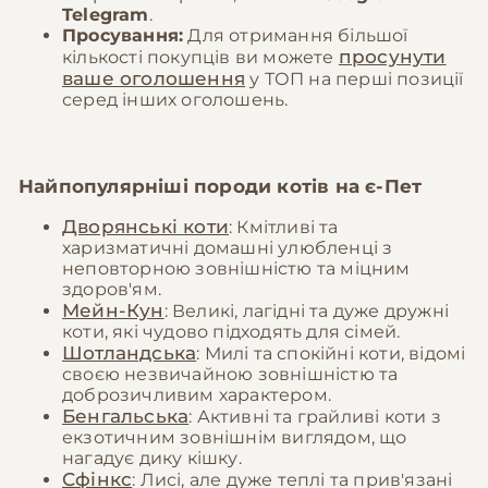
Telegram
.
Просування:
Для отримання більшої
просунути
кількості покупців ви можете
ваше оголошення
у ТОП на перші позиції
серед інших оголошень.
Найпопулярніші породи котів на
є-Пет
Дворянські коти
: Кмітливі та
харизматичні домашні улюбленці з
неповторною зовнішністю та міцним
здоров'ям.
Мейн-Кун
: Великі, лагідні та дуже дружні
коти, які чудово підходять для сімей.
Шотландська
: Милі та спокійні коти, відомі
своєю незвичайною зовнішністю та
доброзичливим характером.
Бенгальська
: Активні та грайливі коти з
екзотичним зовнішнім виглядом, що
нагадує дику кішку.
Сфінкс
: Лисі, але дуже теплі та прив'язані