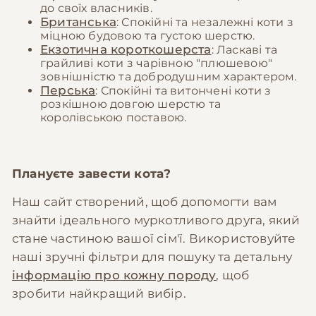
до своїх власників.
Британська
: Спокійні та незалежні коти з
міцною будовою та густою шерстю.
Екзотична короткошерста
: Ласкаві та
грайливі коти з чарівною "плюшевою"
зовнішністю та добродушним характером.
Перська
: Спокійні та витончені коти з
розкішною довгою шерстю та
королівською поставою.
Плануєте завести кота?
Наш сайт створений, щоб допомогти вам
знайти ідеального муркотливого друга, який
стане частиною вашої сім'ї. Використовуйте
наші зручні фільтри для пошуку та детальну
інформацію про кожну породу
, щоб
зробити найкращий вибір.