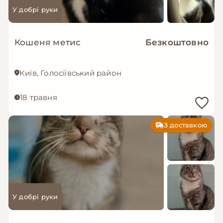
У добрі руки
Кошеня метис
Безкоштовно
Київ, Голосіївський район
18 травня
З доставкою
У добрі руки