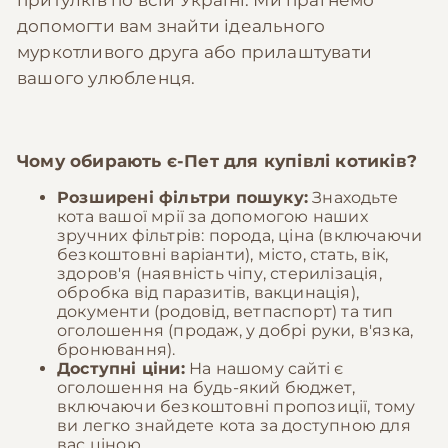
притулків по всій Україні. Ми прагнемо
допомогти вам знайти ідеального
муркотливого друга або прилаштувати
вашого улюбленця.
Чому обирають
є-Пет
для купівлі котиків?
Розширені фільтри пошуку:
Знаходьте
кота вашої мрії за допомогою наших
зручних фільтрів: порода, ціна (включаючи
безкоштовні варіанти), місто, стать, вік,
здоров'я (наявність чіпу, стерилізація,
обробка від паразитів, вакцинація),
документи (родовід, ветпаспорт) та тип
оголошення (продаж, у добрі руки, в'язка,
бронювання).
Доступні ціни:
На нашому сайті є
оголошення на будь-який бюджет,
включаючи безкоштовні пропозиції, тому
ви легко знайдете кота за доступною для
вас ціною.