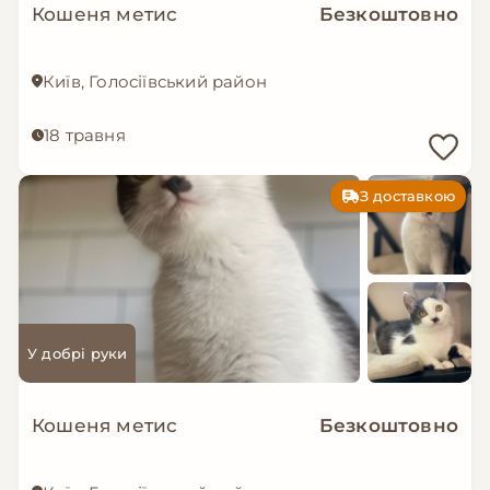
Кошеня метис
Безкоштовно
Київ, Голосіївський район
18 травня
З доставкою
У добрі руки
Кошеня метис
Безкоштовно