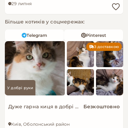
29 липня
Більше котиків у соцмережах:
Telegram
Pinterest
З доставкою
У добрі руки
Дуже гарна киця в добрі руки!
Безкоштовно
Київ, Оболонський район