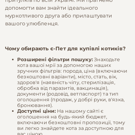
притулків по всій Україні. Ми прагнемо
допомогти вам знайти ідеального
муркотливого друга або прилаштувати
вашого улюбленця.
Чому обирають
є-Пет
для купівлі котиків?
Розширені фільтри пошуку:
Знаходьте
кота вашої мрії за допомогою наших
зручних фільтрів: порода, ціна (включаючи
безкоштовні варіанти), місто, стать, вік,
здоров'я (наявність чіпу, стерилізація,
обробка від паразитів, вакцинація),
документи (родовід, ветпаспорт) та тип
оголошення (продаж, у добрі руки, в'язка,
бронювання).
Доступні ціни:
На нашому сайті є
оголошення на будь-який бюджет,
включаючи безкоштовні пропозиції, тому
ви легко знайдете кота за доступною для
вас ціною.