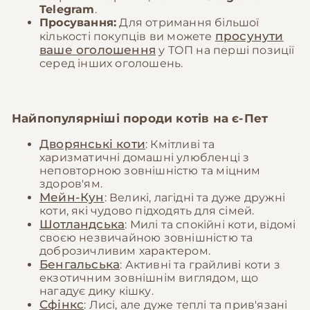
Telegram
.
Просування:
Для отримання більшої
просунути
кількості покупців ви можете
ваше оголошення
у ТОП на перші позиції
серед інших оголошень.
Найпопулярніші породи котів на
є-Пет
Дворянські коти
: Кмітливі та
харизматичні домашні улюбленці з
неповторною зовнішністю та міцним
здоров'ям.
Мейн-Кун
: Великі, лагідні та дуже дружні
коти, які чудово підходять для сімей.
Шотландська
: Милі та спокійні коти, відомі
своєю незвичайною зовнішністю та
доброзичливим характером.
Бенгальська
: Активні та грайливі коти з
екзотичним зовнішнім виглядом, що
нагадує дику кішку.
Сфінкс
: Лисі, але дуже теплі та прив'язані