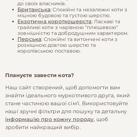
до своїх власників.
Британська
: Спокійні та незалежні коти з
міцною будовою та густою шерстю.
Екзотична короткошерста
: Ласкаві та
грайливі коти з чарівною "плюшевою"
зовнішністю та добродушним характером.
Перська
: Спокійні та витончені коти з
розкішною довгою шерстю та
королівською поставою.
Плануєте завести кота?
Наш сайт створений, щоб допомогти вам
знайти ідеального муркотливого друга, який
стане частиною вашої сім'ї. Використовуйте
наші зручні фільтри для пошуку та детальну
інформацію про кожну породу
, щоб
зробити найкращий вибір.