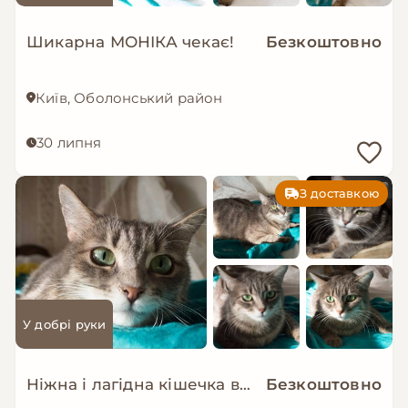
Шикарна МОНІКА чекає!
Безкоштовно
Київ, Оболонський район
30 липня
З доставкою
У добрі руки
Ніжна і лагідна кішечка в добрі руки!
Безкоштовно