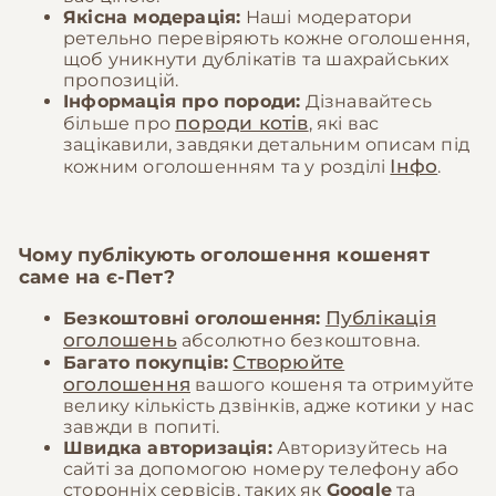
Якісна модерація:
Наші модератори
ретельно перевіряють кожне оголошення,
щоб уникнути дублікатів та шахрайських
пропозицій.
Інформація про породи:
Дізнавайтесь
породи котів
більше про
, які вас
зацікавили, завдяки детальним описам під
Інфо
кожним оголошенням та у розділі
.
Чому публікують оголошення кошенят
саме на
є-Пет
?
Публікація
Безкоштовні оголошення:
оголошень
абсолютно безкоштовна.
Створюйте
Багато покупців:
оголошення
вашого кошеня та отримуйте
велику кількість дзвінків, адже котики у нас
завжди в попиті.
Швидка авторизація:
Авторизуйтесь на
сайті за допомогою номеру телефону або
сторонніх сервісів, таких як
Google
та