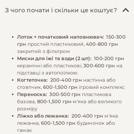
відпочинку та схованками. Особливу увагу
жовтки та невелику кількість овочів.
слід приділяти психологічному комфорту
З чого почати і скільки це коштує?
Важливо забезпечити постійний доступ до
тварини, забезпечуючи достатньо уваги та
свіжої води. Дорослих котів рекомендується
спілкування. Регулярні ігри та фізична
годувати 2-3 рази на день, дотримуючись
активність необхідні для підтримки здоров'я
Лоток + початковий наповнювач:
150-300
регулярного режиму. Потрібно уникати
та запобігання поведінковим проблемам.
грн
простий пластиковий,
400-800 грн
годування зі столу та продуктів, які можуть
закритий з фільтром
бути шкідливими для котів. При зміні типу
−10% на зоотовари
Миски для їжі та води (2 шт):
100-200 грн
🎁
корму необхідно робити це поступово
За промокодом E-PET
керамічні або пластикові,
300-600 грн
на
протягом 7-10 днів. Важливо спостерігати за
підставці з автопоїлкою
реакцією кота на їжу та коригувати раціон за
Когтеточка:
200-400 грн
настінна або
необхідності.
стовпчик,
600-1,500 грн
ігровий комплекс
Переноска:
300-500 грн
пластикова
базова,
800-1,500 грн
м'яка або великого
−10% на зоотовари
🎁
розміру
За промокодом E-PET
Ліжко або лежанка:
200-400 грн
м'яка
лежанка,
600-1,500 грн
будиночок або
гамак