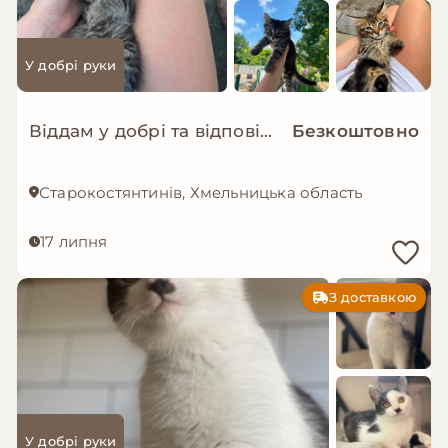
У добрі руки
Віддам у добрі та відповідальні руки чарівних кошенят!
Безкоштовно
Старокостянтинів, Хмельницька область
17 липня
З доставкою
У добрі руки