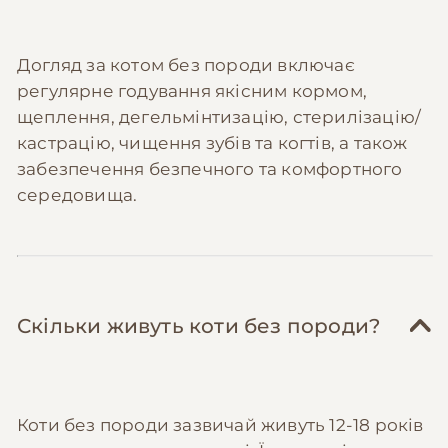
Приєднуйтесь до місцевих груп котолюбів
для рекомендацій.
Доглядайте за зубами вдома
— купіть
Догляд за котом без породи включає
спеціальну зубну щітку та пасту для котів
регулярне годування якісним кормом,
(200-300 грн одноразово) і чистіть зуби 2-3
щеплення, дегельмінтизацію, стерилізацію/
рази на тиждень. Це заощадить 1,000+ грн
кастрацію, чищення зубів та когтів, а також
на професійній чистці та запобіжить
забезпечення безпечного та комфортного
захворюванням ясен.
середовища.
Скільки живуть коти без породи?
Коти без породи зазвичай живуть 12-18 років